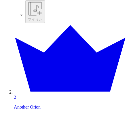
マイうた
2
Another Orion