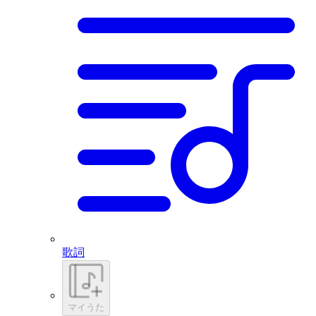
歌詞
マイうた