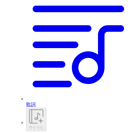
歌詞
マイうた