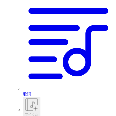
歌詞
マイうた