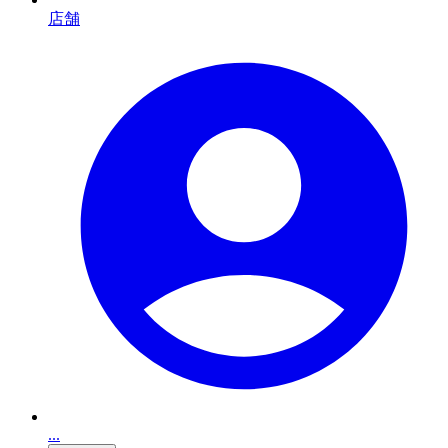
店舗
...