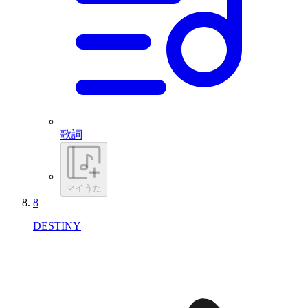
歌詞
マイうた
8
DESTINY