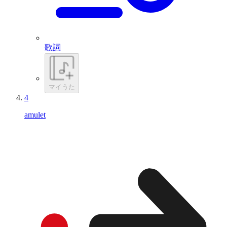
歌詞
マイうた
4
amulet