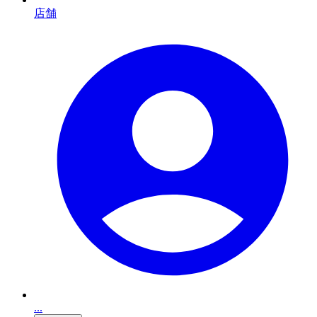
店舗
...