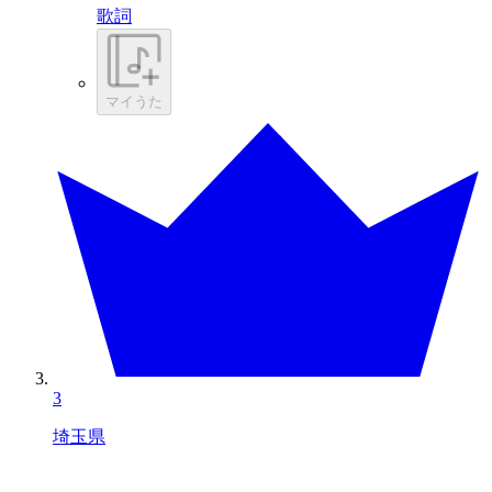
歌詞
マイうた
3
埼玉県