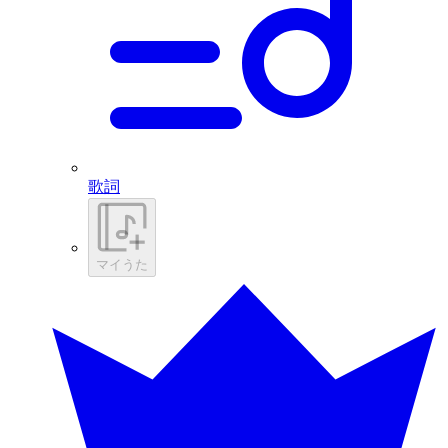
歌詞
マイうた