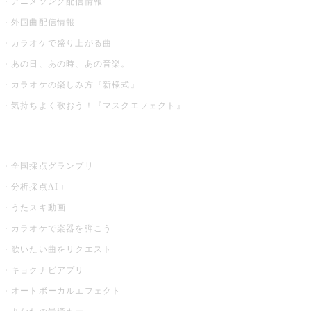
アニメソング配信情報
外国曲配信情報
カラオケで盛り上がる曲
あの日、あの時、あの音楽。
カラオケの楽しみ方『新様式』
気持ちよく歌おう！『マスクエフェクト』
お店でもっと楽しむ
全国採点グランプリ
分析採点AI＋
うたスキ動画
カラオケで楽器を弾こう
歌いたい曲をリクエスト
キョクナビアプリ
オートボーカルエフェクト