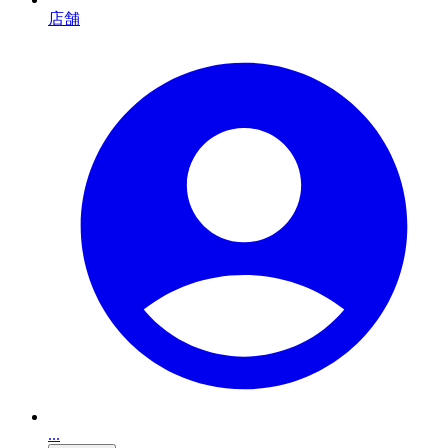
店舗
...