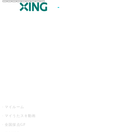
JOYSOUND.comトップ
カラオケ楽曲・歌詞検索
カラオケ店舗検索
全国カラオケ大会
イベント・キャンペーン
うたスキ
マイルーム
マイうたスキ動画
全国採点GP