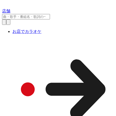
店舗
お店でカラオケ