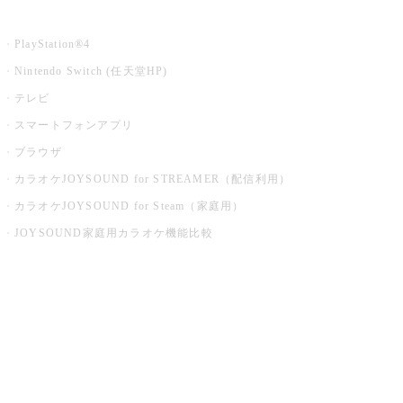
家庭用カラオケ
PlayStation®4
Nintendo Switch (任天堂HP)
テレビ
スマートフォンアプリ
ブラウザ
カラオケJOYSOUND for STREAMER（配信利用）
カラオケJOYSOUND for Steam（家庭用）
JOYSOUND家庭用カラオケ機能比較
アプリ・モバイルサービス一覧
音楽ニュース powered by ナタリー
その他