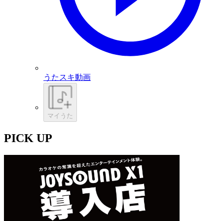
うたスキ動画
マイうた
PICK UP