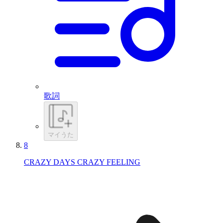
歌詞
マイうた
8
CRAZY DAYS CRAZY FEELING