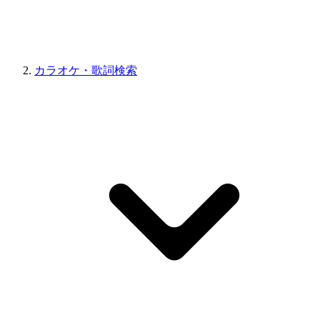
カラオケ・歌詞検索