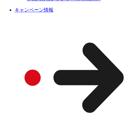
キャンペーン情報