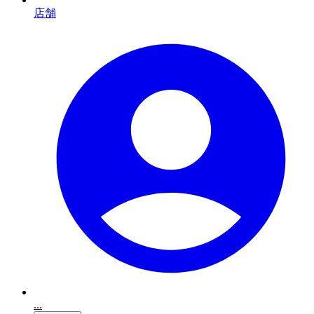
店舗
...