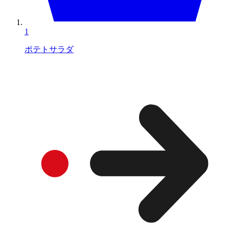
1
ポテトサラダ