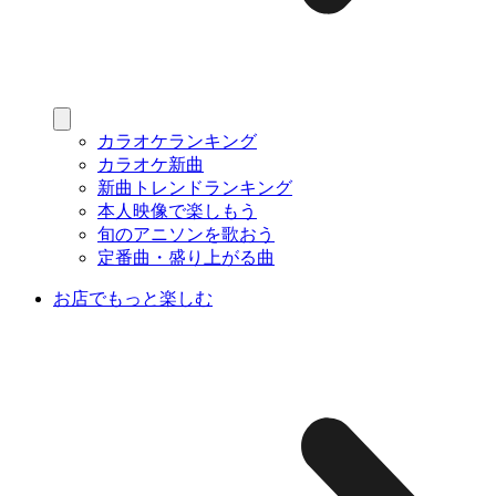
カラオケランキング
カラオケ新曲
新曲トレンドランキング
本人映像で楽しもう
旬のアニソンを歌おう
定番曲・盛り上がる曲
お店でもっと楽しむ