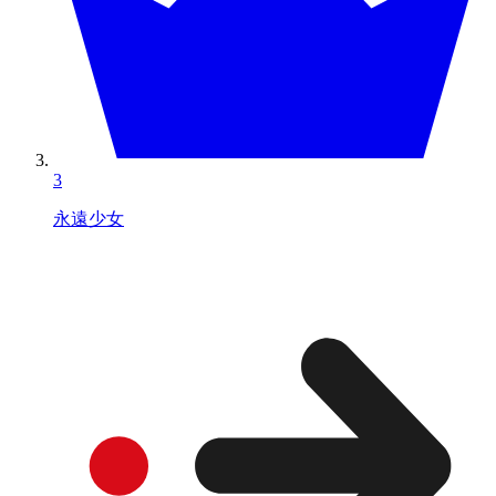
3
永遠少女