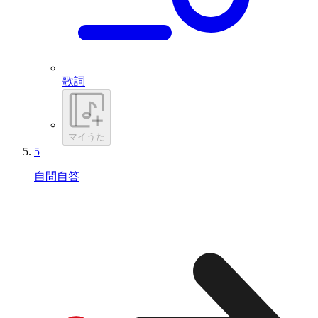
歌詞
マイうた
5
自問自答