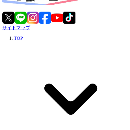
サイトマップ
TOP