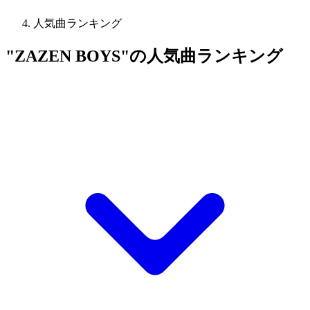
人気曲ランキング
"ZAZEN BOYS"の人気曲ランキング