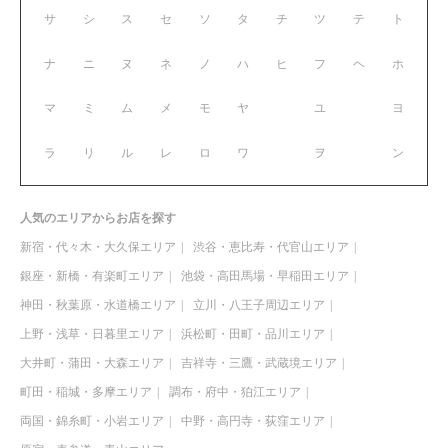
サ
シ
ス
セ
ソ
タ
チ
ツ
テ
ト
ナ
ニ
ヌ
ネ
ノ
ハ
ヒ
フ
ヘ
ホ
マ
ミ
ム
メ
モ
ヤ
ユ
ヨ
ラ
リ
ル
レ
ロ
ワ
ヲ
ン
人気のエリアからお店を探す
新宿・代々木・大久保エリア
渋谷・恵比寿・代官山エリア
銀座・新橋・有楽町エリア
池袋・高田馬場・早稲田エリア
神田・秋葉原・水道橋エリア
立川・八王子周辺エリア
上野・浅草・日暮里エリア
浜松町・田町・品川エリア
大井町・蒲田・大森エリア
吉祥寺・三鷹・武蔵境エリア
町田・稲城・多摩エリア
調布・府中・狛江エリア
両国・錦糸町・小岩エリア
中野・高円寺・荻窪エリア