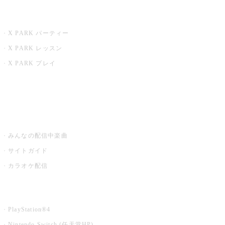
X PARK
X PARK パーティー
X PARK レッスン
X PARK プレイ
みるハコ
うたスキ ミュージックポスト
みんなの配信中楽曲
サイトガイド
カラオケ配信
家庭用カラオケ
PlayStation®4
Nintendo Switch (任天堂HP)