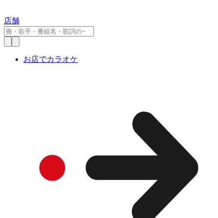
店舗
お店でカラオケ