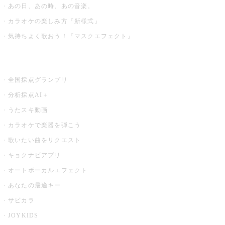
あの日、あの時、あの音楽。
カラオケの楽しみ方『新様式』
気持ちよく歌おう！『マスクエフェクト』
お店でもっと楽しむ
全国採点グランプリ
分析採点AI＋
うたスキ動画
カラオケで楽器を弾こう
歌いたい曲をリクエスト
キョクナビアプリ
オートボーカルエフェクト
あなたの最適キー
サビカラ
JOYKIDS