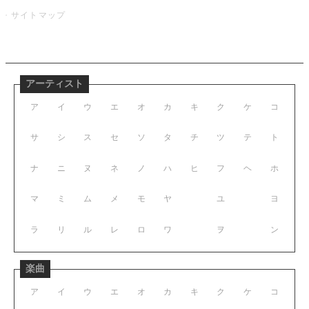
サイトマップ
アーティスト
ア
イ
ウ
エ
オ
カ
キ
ク
ケ
コ
サ
シ
ス
セ
ソ
タ
チ
ツ
テ
ト
ナ
ニ
ヌ
ネ
ノ
ハ
ヒ
フ
ヘ
ホ
マ
ミ
ム
メ
モ
ヤ
ユ
ヨ
ラ
リ
ル
レ
ロ
ワ
ヲ
ン
楽曲
ア
イ
ウ
エ
オ
カ
キ
ク
ケ
コ