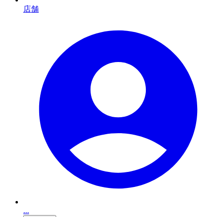
店舗
...