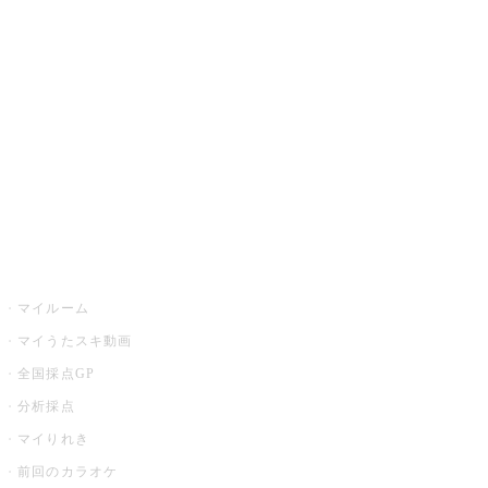
カラオケ楽曲・歌詞検索
カラオケ店舗検索
全国カラオケ大会
イベント・キャンペーン
うたスキ
マイルーム
マイうたスキ動画
全国採点GP
分析採点
マイりれき
前回のカラオケ