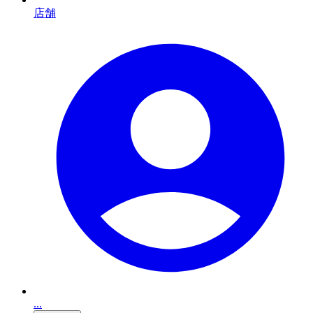
店舗
...