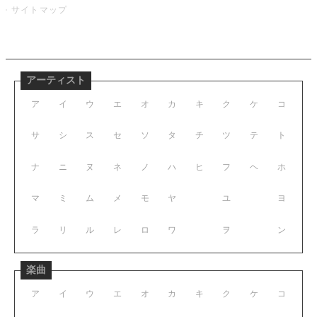
サイトマップ
アーティスト
ア
イ
ウ
エ
オ
カ
キ
ク
ケ
コ
サ
シ
ス
セ
ソ
タ
チ
ツ
テ
ト
ナ
ニ
ヌ
ネ
ノ
ハ
ヒ
フ
ヘ
ホ
マ
ミ
ム
メ
モ
ヤ
ユ
ヨ
ラ
リ
ル
レ
ロ
ワ
ヲ
ン
楽曲
ア
イ
ウ
エ
オ
カ
キ
ク
ケ
コ