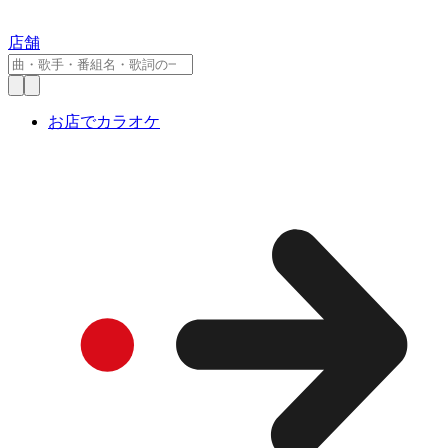
店舗
お店でカラオケ