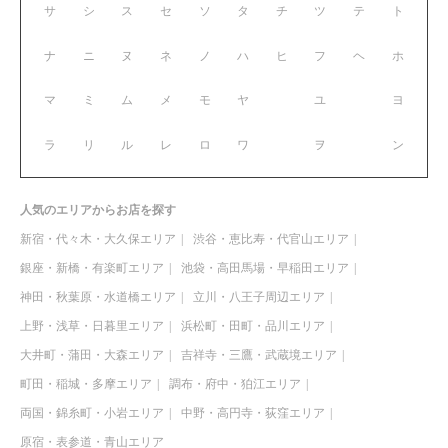
サ
シ
ス
セ
ソ
タ
チ
ツ
テ
ト
ナ
ニ
ヌ
ネ
ノ
ハ
ヒ
フ
ヘ
ホ
マ
ミ
ム
メ
モ
ヤ
ユ
ヨ
ラ
リ
ル
レ
ロ
ワ
ヲ
ン
人気のエリアからお店を探す
新宿・代々木・大久保エリア
渋谷・恵比寿・代官山エリア
銀座・新橋・有楽町エリア
池袋・高田馬場・早稲田エリア
神田・秋葉原・水道橋エリア
立川・八王子周辺エリア
上野・浅草・日暮里エリア
浜松町・田町・品川エリア
大井町・蒲田・大森エリア
吉祥寺・三鷹・武蔵境エリア
町田・稲城・多摩エリア
調布・府中・狛江エリア
両国・錦糸町・小岩エリア
中野・高円寺・荻窪エリア
原宿・表参道・青山エリア