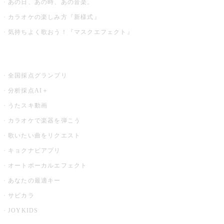
あの日、あの時、あの音楽。
カラオケの楽しみ方『新様式』
気持ちよく歌おう！『マスクエフェクト』
お店でもっと楽しむ
全国採点グランプリ
分析採点AI＋
うたスキ動画
カラオケで楽器を弾こう
歌いたい曲をリクエスト
キョクナビアプリ
オートボーカルエフェクト
あなたの最適キー
サビカラ
JOYKIDS