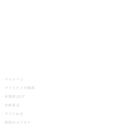
カラオケ楽曲・歌詞検索
カラオケ店舗検索
全国カラオケ大会
イベント・キャンペーン
うたスキ
マイルーム
マイうたスキ動画
全国採点GP
分析採点
マイりれき
前回のカラオケ