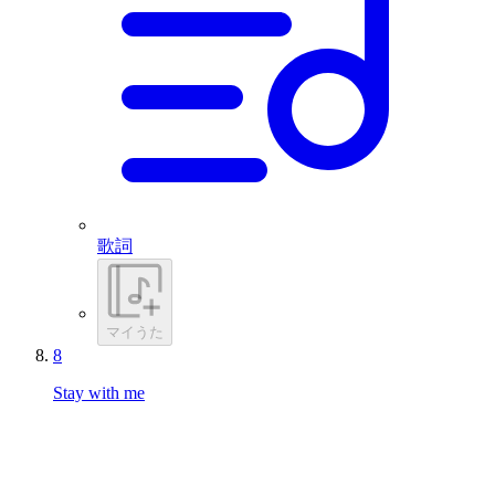
歌詞
マイうた
8
Stay with me