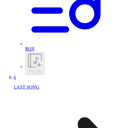
歌詞
マイうた
6
LAST SONG