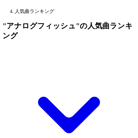
人気曲ランキング
"アナログフィッシュ"の人気曲ランキ
ング