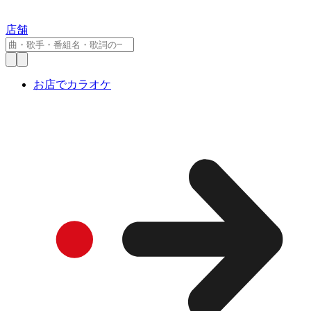
店舗
お店でカラオケ