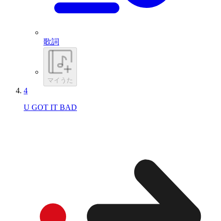
歌詞
マイうた
4
U GOT IT BAD