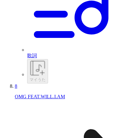
歌詞
マイうた
8
OMG FEAT.WILL.I.AM