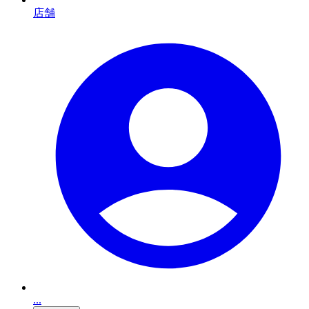
店舗
...