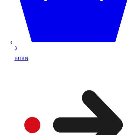
3
BURN