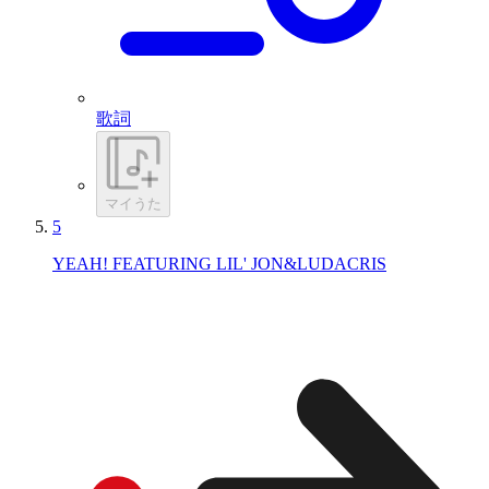
歌詞
マイうた
5
YEAH! FEATURING LIL' JON&LUDACRIS