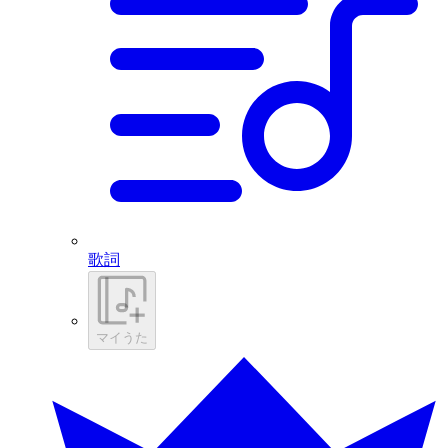
歌詞
マイうた