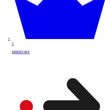
2
MIRRORS