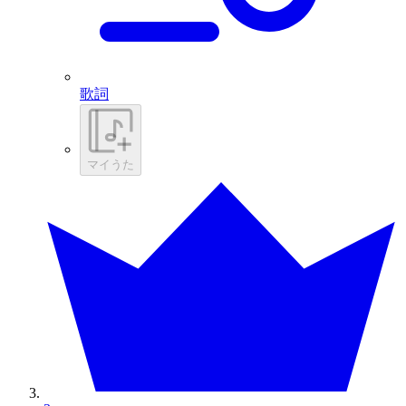
歌詞
マイうた