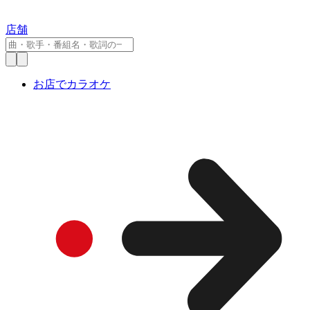
店舗
お店でカラオケ