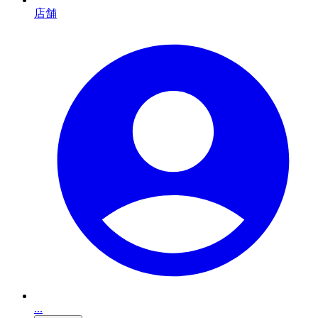
店舗
...