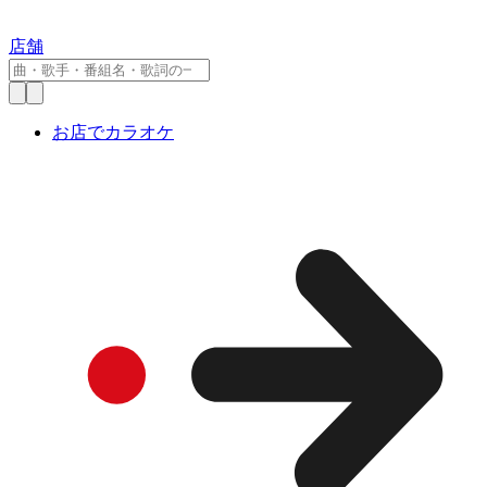
店舗
お店でカラオケ