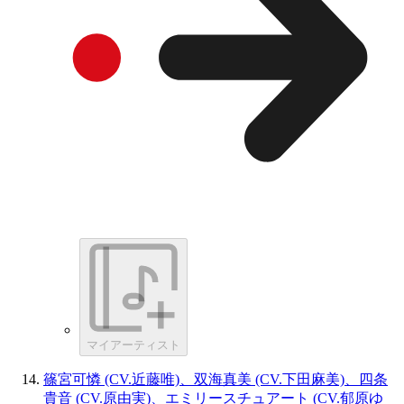
マイアーティスト
篠宮可憐 (CV.近藤唯)、双海真美 (CV.下田麻美)、四条
貴音 (CV.原由実)、エミリースチュアート (CV.郁原ゆ