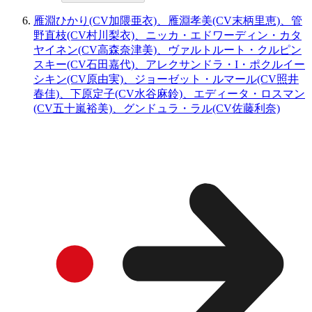
雁淵ひかり(CV加隈亜衣)、雁淵孝美(CV末柄里恵)、管
野直枝(CV村川梨衣)、ニッカ・エドワーディン・カタ
ヤイネン(CV高森奈津美)、ヴァルトルート・クルピン
スキー(CV石田嘉代)、アレクサンドラ・I・ポクルイー
シキン(CV原由実)、ジョーゼット・ルマール(CV照井
春佳)、下原定子(CV水谷麻鈴)、エディータ・ロスマン
(CV五十嵐裕美)、グンドュラ・ラル(CV佐藤利奈)