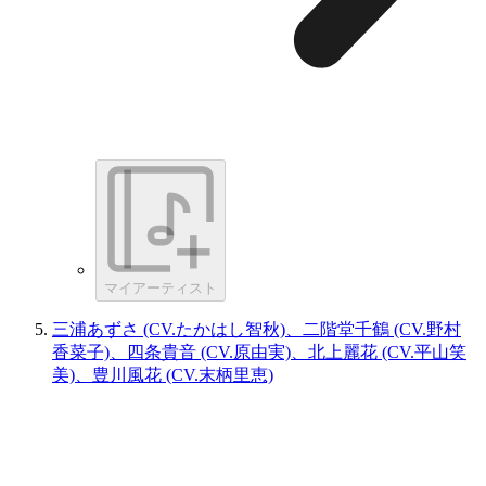
マイアーティスト
三浦あずさ (CV.たかはし智秋)、二階堂千鶴 (CV.野村
香菜子)、四条貴音 (CV.原由実)、北上麗花 (CV.平山笑
美)、豊川風花 (CV.末柄里恵)