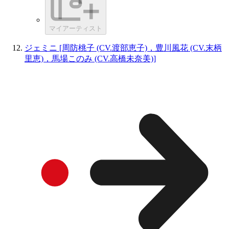
マイアーティスト
ジェミニ [周防桃子 (CV.渡部恵子)，豊川風花 (CV.末柄
里恵)，馬場このみ (CV.高橋未奈美)]