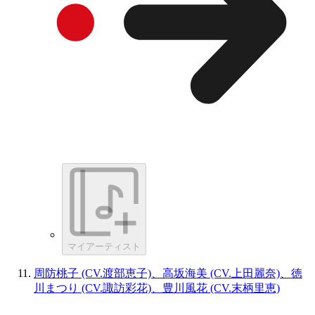
マイアーティスト
周防桃子 (CV.渡部恵子)、高坂海美 (CV.上田麗奈)、徳
川まつり (CV.諏訪彩花)、豊川風花 (CV.末柄里恵)