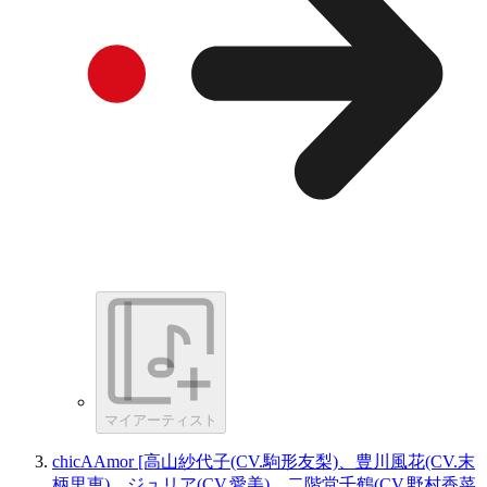
マイアーティスト
chicAAmor [高山紗代子(CV.駒形友梨)、豊川風花(CV.末
柄里恵)、ジュリア(CV.愛美)、二階堂千鶴(CV.野村香菜