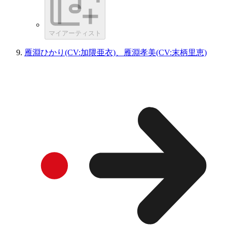
マイアーティスト
雁淵ひかり(CV:加隈亜衣)、雁淵孝美(CV:末柄里恵)