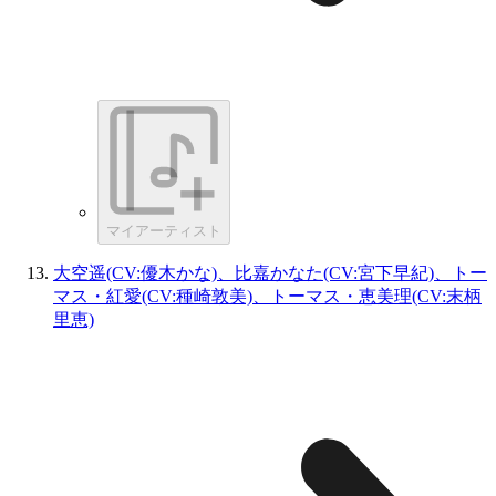
マイアーティスト
大空遥(CV:優木かな)、比嘉かなた(CV:宮下早紀)、トー
マス・紅愛(CV:種崎敦美)、トーマス・恵美理(CV:末柄
里恵)