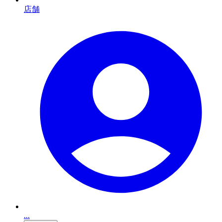
店舗
...