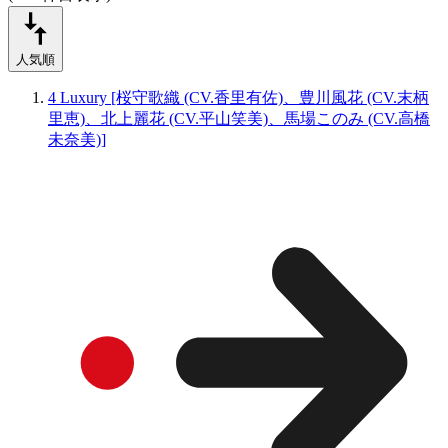
人気順
4 Luxury [桜守歌織 (CV.香里有佐)、豊川風花 (CV.末柄
里恵)、北上麗花 (CV.平山笑美)、馬場このみ (CV.高橋
未奈美)]