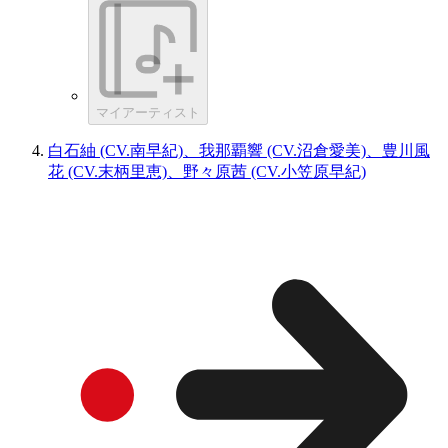
マイアーティスト
白石紬 (CV.南早紀)、我那覇響 (CV.沼倉愛美)、豊川風
花 (CV.末柄里恵)、野々原茜 (CV.小笠原早紀)