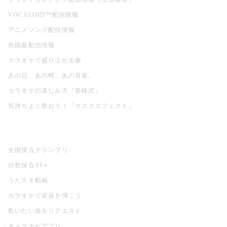
VOCALOID™配信情報
アニメソング配信情報
外国曲配信情報
カラオケで盛り上がる曲
あの日、あの時、あの音楽。
カラオケの楽しみ方『新様式』
気持ちよく歌おう！『マスクエフェクト』
お店でもっと楽しむ
全国採点グランプリ
分析採点AI＋
うたスキ動画
カラオケで楽器を弾こう
歌いたい曲をリクエスト
キョクナビアプリ