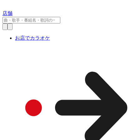
店舗
お店でカラオケ