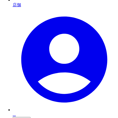
店舗
...