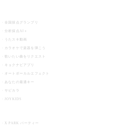
お店でもっと楽しむ
全国採点グランプリ
分析採点AI＋
うたスキ動画
カラオケで楽器を弾こう
歌いたい曲をリクエスト
キョクナビアプリ
オートボーカルエフェクト
あなたの最適キー
サビカラ
JOYKIDS
X PARK
X PARK パーティー