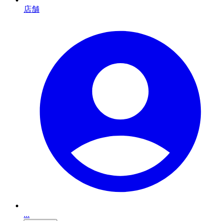
店舗
...