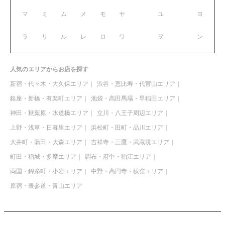
マ
ミ
ム
メ
モ
ヤ
ユ
ヨ
ラ
リ
ル
レ
ロ
ワ
ヲ
ン
人気のエリアからお店を探す
新宿・代々木・大久保エリア
渋谷・恵比寿・代官山エリア
銀座・新橋・有楽町エリア
池袋・高田馬場・早稲田エリア
神田・秋葉原・水道橋エリア
立川・八王子周辺エリア
上野・浅草・日暮里エリア
浜松町・田町・品川エリア
大井町・蒲田・大森エリア
吉祥寺・三鷹・武蔵境エリア
町田・稲城・多摩エリア
調布・府中・狛江エリア
両国・錦糸町・小岩エリア
中野・高円寺・荻窪エリア
原宿・表参道・青山エリア