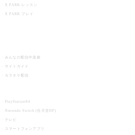
X PARK レッスン
X PARK プレイ
みるハコ
うたスキ ミュージックポスト
みんなの配信中楽曲
サイトガイド
カラオケ配信
家庭用カラオケ
PlayStation®4
Nintendo Switch (任天堂HP)
テレビ
スマートフォンアプリ