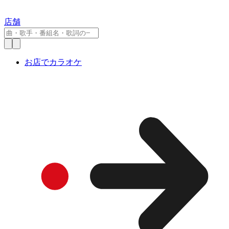
店舗
お店でカラオケ