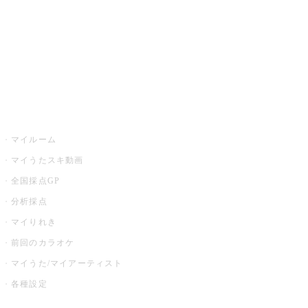
カラオケ店舗検索
全国カラオケ大会
イベント・キャンペーン
うたスキ
マイルーム
マイうたスキ動画
全国採点GP
分析採点
マイりれき
前回のカラオケ
マイうた/マイアーティスト
各種設定