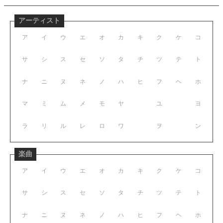
アーティスト
ア
イ
ウ
エ
オ
カ
キ
ク
ケ
コ
サ
シ
ス
セ
ソ
タ
チ
ツ
テ
ト
ナ
ニ
ヌ
ネ
ノ
ハ
ヒ
フ
ヘ
ホ
マ
ミ
ム
メ
モ
ヤ
ユ
ヨ
ラ
リ
ル
レ
ロ
ワ
ヲ
ン
楽曲
ア
イ
ウ
エ
オ
カ
キ
ク
ケ
コ
サ
シ
ス
セ
ソ
タ
チ
ツ
テ
ト
ナ
ニ
ヌ
ネ
ノ
ハ
ヒ
フ
ヘ
ホ