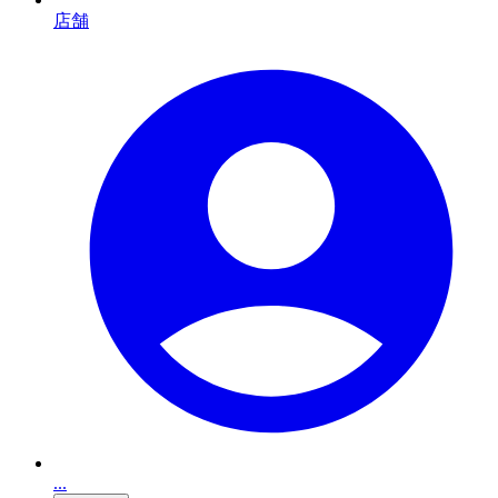
店舗
...