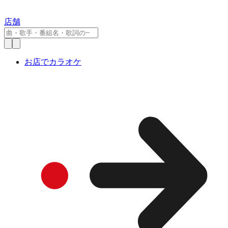
店舗
お店でカラオケ