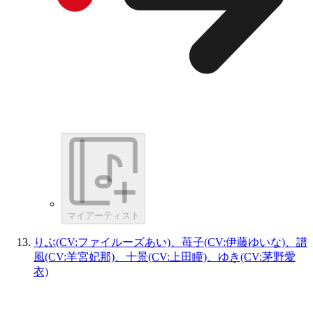
マイアーティスト
りぶ(CV:ファイルーズあい)、苺子(CV:伊藤ゆいな)、譜
風(CV:羊宮妃那)、十景(CV:上田瞳)、ゆき(CV:茅野愛
衣)