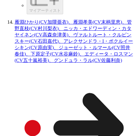
マイアーティスト
雁淵ひかり(CV加隈亜衣)、雁淵孝美(CV末柄里恵)、管
野直枝(CV村川梨衣)、ニッカ・エドワーディン・カタ
ヤイネン(CV高森奈津美)、ヴァルトルート・クルピン
スキー(CV石田嘉代)、アレクサンドラ・I・ポクルイー
シキン(CV原由実)、ジョーゼット・ルマール(CV照井
春佳)、下原定子(CV水谷麻鈴)、エディータ・ロスマン
(CV五十嵐裕美)、グンドュラ・ラル(CV佐藤利奈)