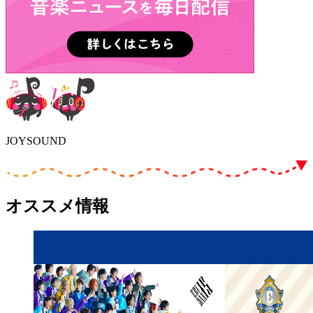
JOYSOUND
オススメ情報