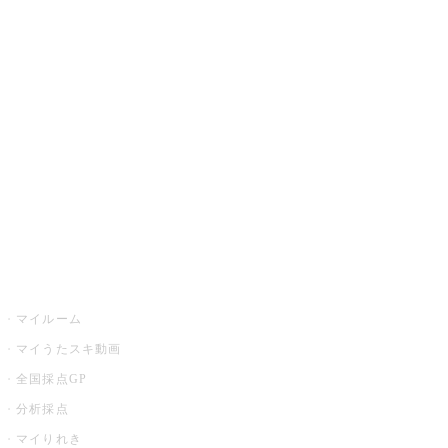
JOYSOUND.comトップ
カラオケ楽曲・歌詞検索
カラオケ店舗検索
全国カラオケ大会
イベント・キャンペーン
うたスキ
マイルーム
マイうたスキ動画
全国採点GP
分析採点
マイりれき