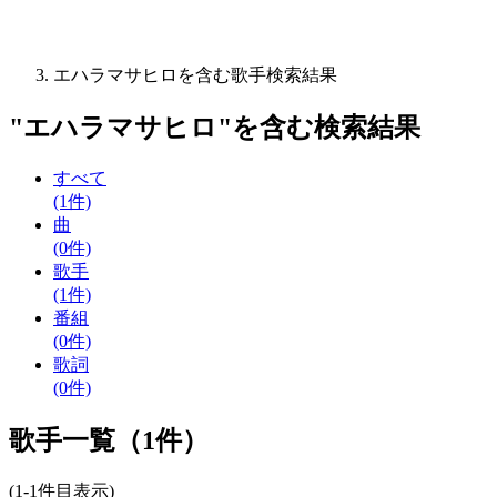
エハラマサヒロを含む歌手検索結果
"
エハラマサヒロ
"を含む
検索結果
すべて
(1件)
曲
(0件)
歌手
(1件)
番組
(0件)
歌詞
(0件)
歌手一覧（1件）
(1-1件目表示)