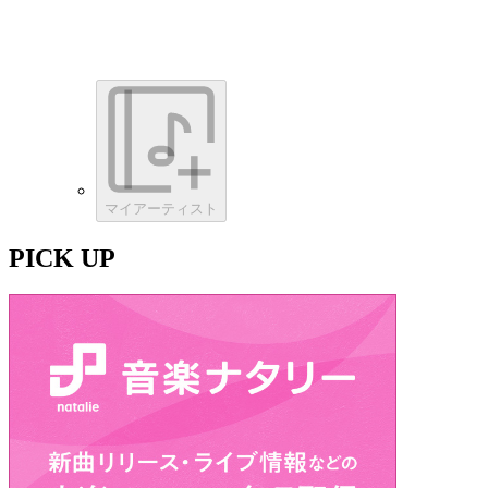
マイアーティスト
PICK UP