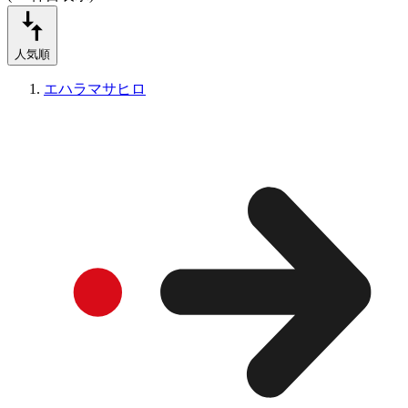
人気順
エハラマサヒロ