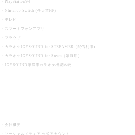
PlayStation®4
Nintendo Switch (任天堂HP)
テレビ
スマートフォンアプリ
ブラウザ
カラオケJOYSOUND for STREAMER（配信利用）
カラオケJOYSOUND for Steam（家庭用）
JOYSOUND家庭用カラオケ機能比較
アプリ・モバイルサービス一覧
音楽ニュース powered by ナタリー
その他
会社概要
ソーシャルメディア 公式アカウント