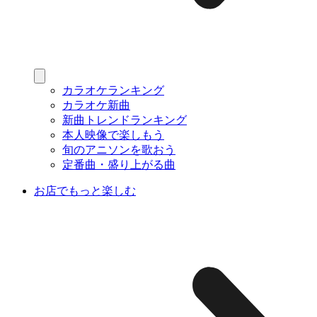
カラオケランキング
カラオケ新曲
新曲トレンドランキング
本人映像で楽しもう
旬のアニソンを歌おう
定番曲・盛り上がる曲
お店でもっと楽しむ