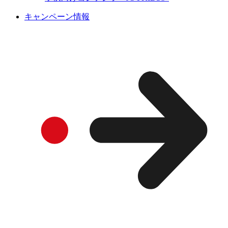
キャンペーン情報