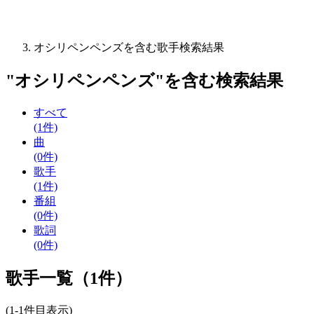
オシリペンペンズを含む歌手検索結果
"
オシリペンペンズ
"を含む
検索結果
すべて
(1件)
曲
(0件)
歌手
(1件)
番組
(0件)
歌詞
(0件)
歌手一覧（1件）
(1-1件目表示)