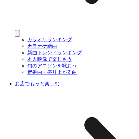
カラオケランキング
カラオケ新曲
新曲トレンドランキング
本人映像で楽しもう
旬のアニソンを歌おう
定番曲・盛り上がる曲
お店でもっと楽しむ