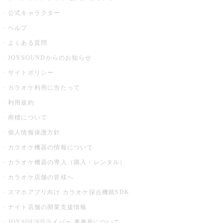
公式キャラクター
ヘルプ
よくある質問
JOYSOUNDからのお知らせ
サイトポリシー
カラオケ利用に当たって
利用規約
商標について
個人情報保護方針
カラオケ機器の情報について
カラオケ機器の導入（購入・レンタル）
カラオケ店舗の皆様へ
スマホアプリ向け カラオケ採点機能SDK
ナイト店舗の開業支援情報
JOYSOUNDライバー 事務所について