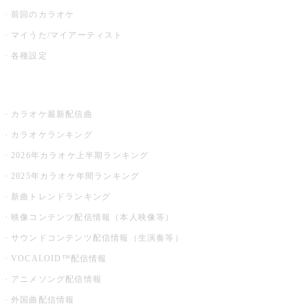
前回のカラオケ
マイうた/マイアーティスト
各種設定
お店でカラオケ
カラオケ最新配信曲
カラオケランキング
2026年カラオケ上半期ランキング
2025年カラオケ年間ランキング
新曲トレンドランキング
映像コンテンツ配信情報（本人映像等）
サウンドコンテンツ配信情報（生演奏等）
VOCALOID™配信情報
アニメソング配信情報
外国曲配信情報