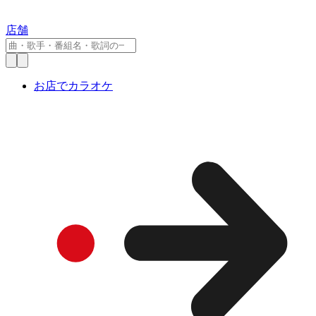
店舗
お店でカラオケ