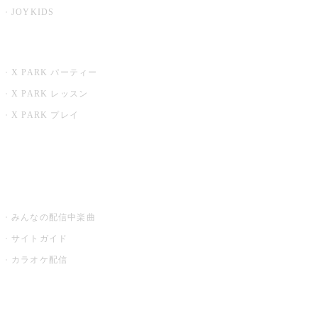
JOYKIDS
X PARK
X PARK パーティー
X PARK レッスン
X PARK プレイ
みるハコ
うたスキ ミュージックポスト
みんなの配信中楽曲
サイトガイド
カラオケ配信
家庭用カラオケ