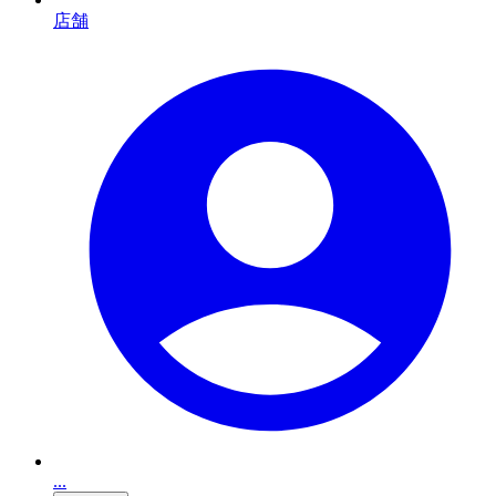
店舗
...