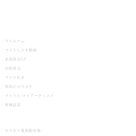
イベント・キャンペーン
うたスキ
マイルーム
マイうたスキ動画
全国採点GP
分析採点
マイりれき
前回のカラオケ
マイうた/マイアーティスト
各種設定
お店でカラオケ
カラオケ最新配信曲