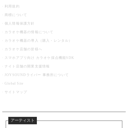
利用規約
商標について
個人情報保護方針
カラオケ機器の情報について
カラオケ機器の導入（購入・レンタル）
カラオケ店舗の皆様へ
スマホアプリ向け カラオケ採点機能SDK
ナイト店舗の開業支援情報
JOYSOUNDライバー 事務所について
Global Site
サイトマップ
アーティスト