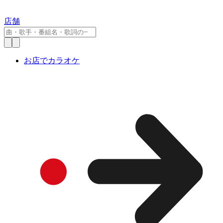
店舗
お店でカラオケ