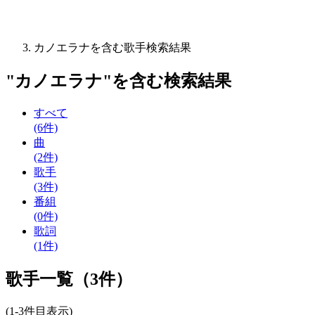
カノエラナを含む歌手検索結果
"
カノエラナ
"を含む
検索結果
すべて
(6件)
曲
(2件)
歌手
(3件)
番組
(0件)
歌詞
(1件)
歌手一覧（3件）
(1-3件目表示)