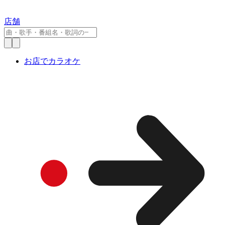
店舗
お店でカラオケ