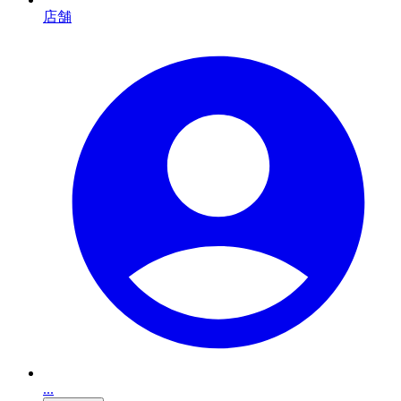
店舗
...