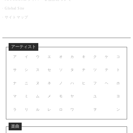
Global Site
サイトマップ
アーティスト
ア
イ
ウ
エ
オ
カ
キ
ク
ケ
コ
サ
シ
ス
セ
ソ
タ
チ
ツ
テ
ト
ナ
ニ
ヌ
ネ
ノ
ハ
ヒ
フ
ヘ
ホ
マ
ミ
ム
メ
モ
ヤ
ユ
ヨ
ラ
リ
ル
レ
ロ
ワ
ヲ
ン
楽曲