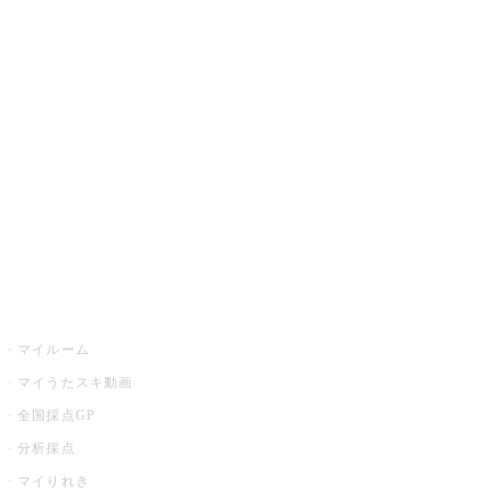
JOYSOUND.comトップ
カラオケ楽曲・歌詞検索
カラオケ店舗検索
全国カラオケ大会
イベント・キャンペーン
うたスキ
マイルーム
マイうたスキ動画
全国採点GP
分析採点
マイりれき