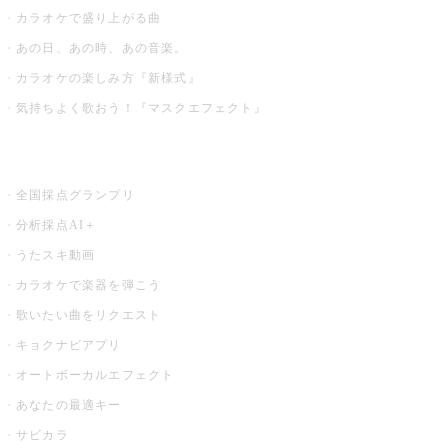
カラオケで盛り上がる曲
あの日、あの時、あの音楽。
カラオケの楽しみ方『新様式』
気持ちよく歌おう！『マスクエフェクト』
お店でもっと楽しむ
全国採点グランプリ
分析採点AI＋
うたスキ動画
カラオケで楽器を弾こう
歌いたい曲をリクエスト
キョクナビアプリ
オートボーカルエフェクト
あなたの最適キー
サビカラ