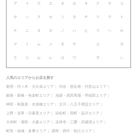
ア
イ
ウ
エ
オ
カ
キ
ク
ケ
コ
サ
シ
ス
セ
ソ
タ
チ
ツ
テ
ト
ナ
ニ
ヌ
ネ
ノ
ハ
ヒ
フ
ヘ
ホ
マ
ミ
ム
メ
モ
ヤ
ユ
ヨ
ラ
リ
ル
レ
ロ
ワ
ヲ
ン
人気のエリアからお店を探す
新宿・代々木・大久保エリア
渋谷・恵比寿・代官山エリア
銀座・新橋・有楽町エリア
池袋・高田馬場・早稲田エリア
神田・秋葉原・水道橋エリア
立川・八王子周辺エリア
上野・浅草・日暮里エリア
浜松町・田町・品川エリア
大井町・蒲田・大森エリア
吉祥寺・三鷹・武蔵境エリア
町田・稲城・多摩エリア
調布・府中・狛江エリア