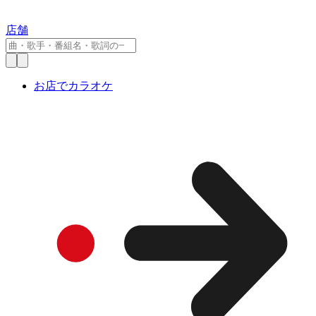
店舗
お店でカラオケ