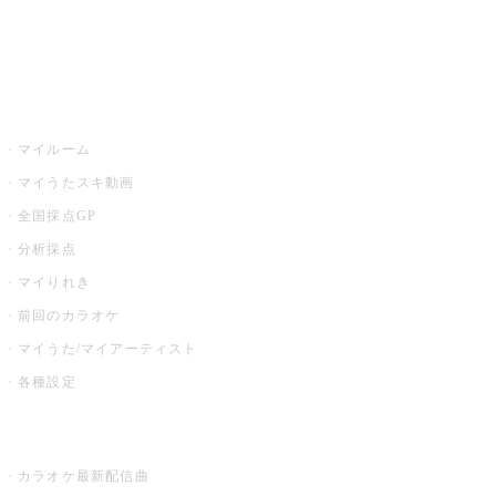
イベント・キャンペーン
うたスキ
マイルーム
マイうたスキ動画
全国採点GP
分析採点
マイりれき
前回のカラオケ
マイうた/マイアーティスト
各種設定
お店でカラオケ
カラオケ最新配信曲