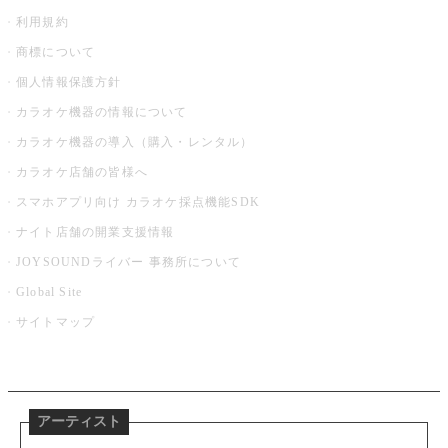
利用規約
商標について
個人情報保護方針
カラオケ機器の情報について
カラオケ機器の導入（購入・レンタル）
カラオケ店舗の皆様へ
スマホアプリ向け カラオケ採点機能SDK
ナイト店舗の開業支援情報
JOYSOUNDライバー 事務所について
Global Site
サイトマップ
アーティスト