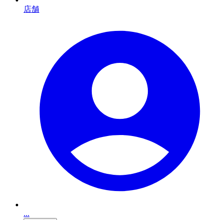
店舗
...