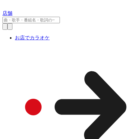
店舗
お店でカラオケ