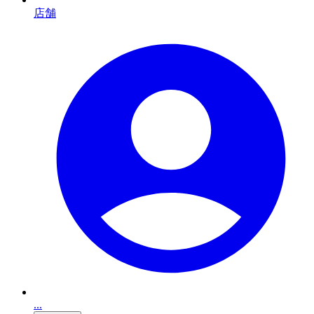
店舗
...