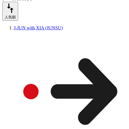
人気順
J-JUN with XIA (JUNSU)