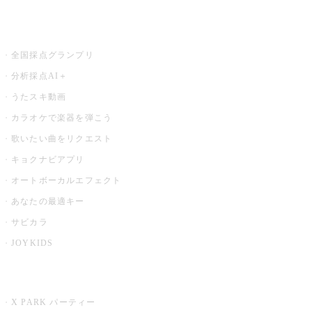
お店でもっと楽しむ
全国採点グランプリ
分析採点AI＋
うたスキ動画
カラオケで楽器を弾こう
歌いたい曲をリクエスト
キョクナビアプリ
オートボーカルエフェクト
あなたの最適キー
サビカラ
JOYKIDS
X PARK
X PARK パーティー