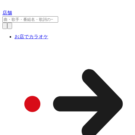
店舗
お店でカラオケ