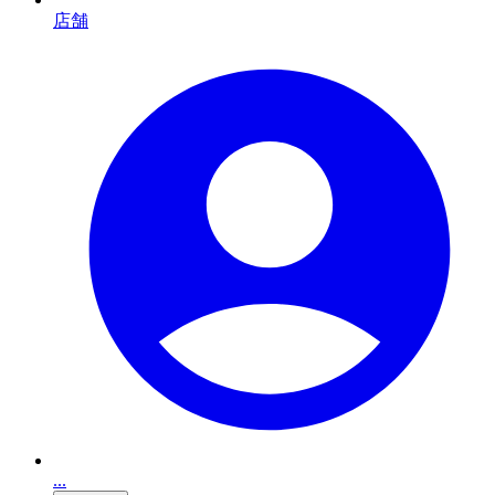
店舗
...