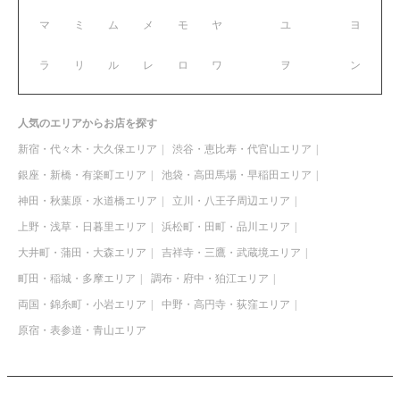
マ
ミ
ム
メ
モ
ヤ
ユ
ヨ
ラ
リ
ル
レ
ロ
ワ
ヲ
ン
人気のエリアからお店を探す
新宿・代々木・大久保エリア
渋谷・恵比寿・代官山エリア
銀座・新橋・有楽町エリア
池袋・高田馬場・早稲田エリア
神田・秋葉原・水道橋エリア
立川・八王子周辺エリア
上野・浅草・日暮里エリア
浜松町・田町・品川エリア
大井町・蒲田・大森エリア
吉祥寺・三鷹・武蔵境エリア
町田・稲城・多摩エリア
調布・府中・狛江エリア
両国・錦糸町・小岩エリア
中野・高円寺・荻窪エリア
原宿・表参道・青山エリア