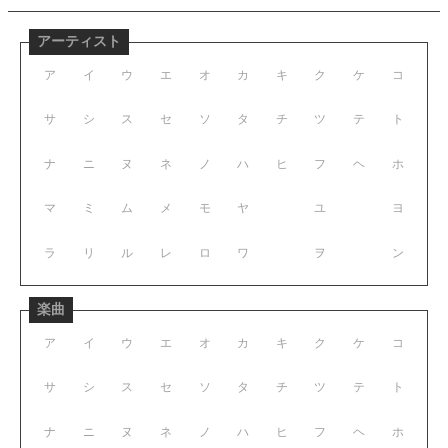
アーティスト
ア
イ
ウ
エ
オ
カ
キ
ク
ケ
コ
サ
シ
ス
セ
ソ
タ
チ
ツ
テ
ト
ナ
ニ
ヌ
ネ
ノ
ハ
ヒ
フ
ヘ
ホ
マ
ミ
ム
メ
モ
ヤ
ユ
ヨ
ラ
リ
ル
レ
ロ
ワ
ヲ
ン
楽曲
ア
イ
ウ
エ
オ
カ
キ
ク
ケ
コ
サ
シ
ス
セ
ソ
タ
チ
ツ
テ
ト
ナ
ニ
ヌ
ネ
ノ
ハ
ヒ
フ
ヘ
ホ