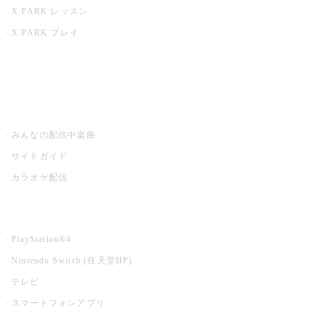
X PARK レッスン
X PARK プレイ
みるハコ
うたスキ ミュージックポスト
みんなの配信中楽曲
サイトガイド
カラオケ配信
家庭用カラオケ
PlayStation®4
Nintendo Switch (任天堂HP)
テレビ
スマートフォンアプリ