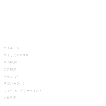
カラオケ店舗検索
全国カラオケ大会
イベント・キャンペーン
うたスキ
マイルーム
マイうたスキ動画
全国採点GP
分析採点
マイりれき
前回のカラオケ
マイうた/マイアーティスト
各種設定