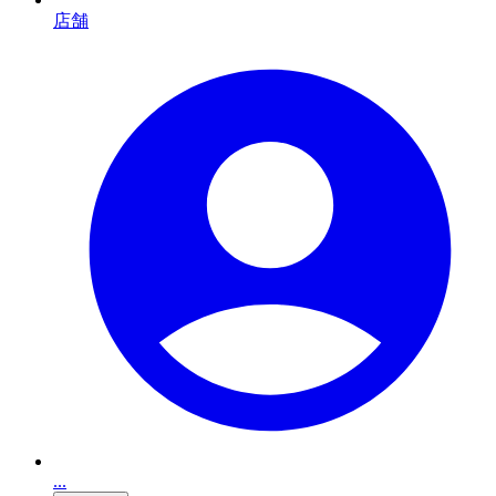
店舗
...