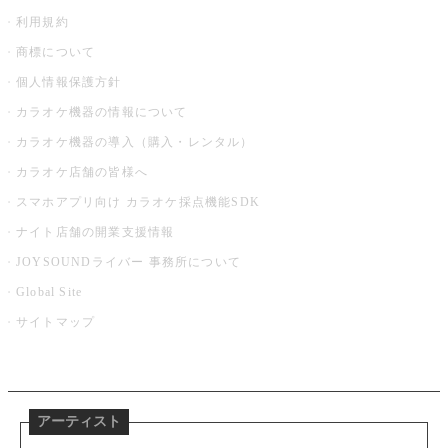
利用規約
商標について
個人情報保護方針
カラオケ機器の情報について
カラオケ機器の導入（購入・レンタル）
カラオケ店舗の皆様へ
スマホアプリ向け カラオケ採点機能SDK
ナイト店舗の開業支援情報
JOYSOUNDライバー 事務所について
Global Site
サイトマップ
アーティスト