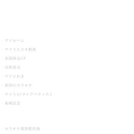
イベント・キャンペーン
うたスキ
マイルーム
マイうたスキ動画
全国採点GP
分析採点
マイりれき
前回のカラオケ
マイうた/マイアーティスト
各種設定
お店でカラオケ
カラオケ最新配信曲