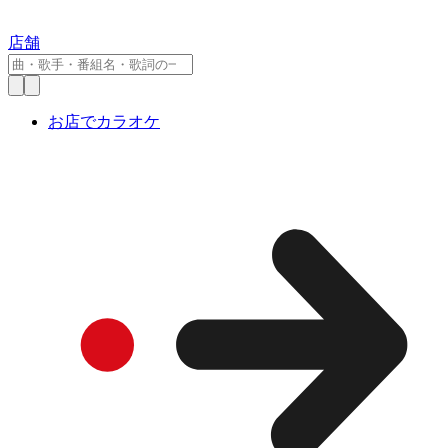
店舗
お店でカラオケ