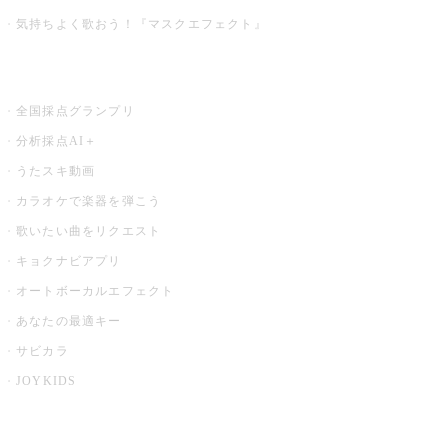
気持ちよく歌おう！『マスクエフェクト』
お店でもっと楽しむ
全国採点グランプリ
分析採点AI＋
うたスキ動画
カラオケで楽器を弾こう
歌いたい曲をリクエスト
キョクナビアプリ
オートボーカルエフェクト
あなたの最適キー
サビカラ
JOYKIDS
X PARK