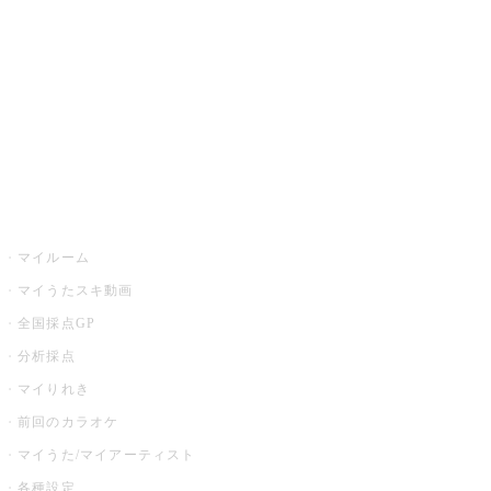
カラオケ店舗検索
全国カラオケ大会
イベント・キャンペーン
うたスキ
マイルーム
マイうたスキ動画
全国採点GP
分析採点
マイりれき
前回のカラオケ
マイうた/マイアーティスト
各種設定