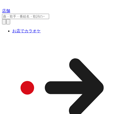
店舗
お店でカラオケ