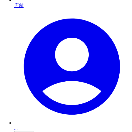
店舗
...