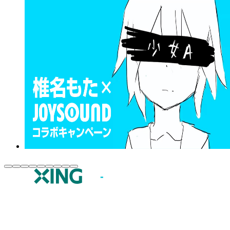
JOYSOUND.comトップ
カラオケ楽曲・歌詞検索