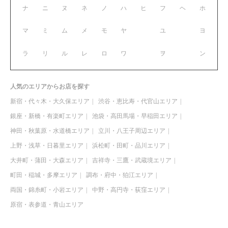
ナ
ニ
ヌ
ネ
ノ
ハ
ヒ
フ
ヘ
ホ
マ
ミ
ム
メ
モ
ヤ
ユ
ヨ
ラ
リ
ル
レ
ロ
ワ
ヲ
ン
人気のエリアからお店を探す
新宿・代々木・大久保エリア
渋谷・恵比寿・代官山エリア
銀座・新橋・有楽町エリア
池袋・高田馬場・早稲田エリア
神田・秋葉原・水道橋エリア
立川・八王子周辺エリア
上野・浅草・日暮里エリア
浜松町・田町・品川エリア
大井町・蒲田・大森エリア
吉祥寺・三鷹・武蔵境エリア
町田・稲城・多摩エリア
調布・府中・狛江エリア
両国・錦糸町・小岩エリア
中野・高円寺・荻窪エリア
原宿・表参道・青山エリア