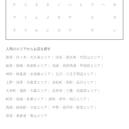
ナ
ニ
ヌ
ネ
ノ
ハ
ヒ
フ
ヘ
ホ
マ
ミ
ム
メ
モ
ヤ
ユ
ヨ
ラ
リ
ル
レ
ロ
ワ
ヲ
ン
人気のエリアからお店を探す
新宿・代々木・大久保エリア
渋谷・恵比寿・代官山エリア
銀座・新橋・有楽町エリア
池袋・高田馬場・早稲田エリア
神田・秋葉原・水道橋エリア
立川・八王子周辺エリア
上野・浅草・日暮里エリア
浜松町・田町・品川エリア
大井町・蒲田・大森エリア
吉祥寺・三鷹・武蔵境エリア
町田・稲城・多摩エリア
調布・府中・狛江エリア
両国・錦糸町・小岩エリア
中野・高円寺・荻窪エリア
原宿・表参道・青山エリア