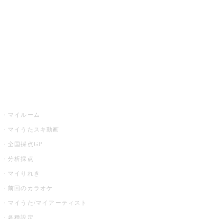
カラオケ店舗検索
全国カラオケ大会
イベント・キャンペーン
うたスキ
マイルーム
マイうたスキ動画
全国採点GP
分析採点
マイりれき
前回のカラオケ
マイうた/マイアーティスト
各種設定