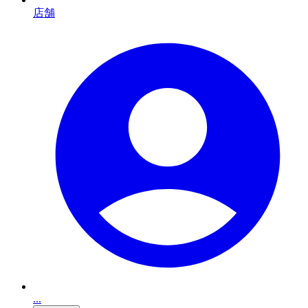
店舗
...