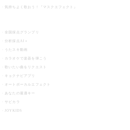
気持ちよく歌おう！『マスクエフェクト』
お店でもっと楽しむ
全国採点グランプリ
分析採点AI＋
うたスキ動画
カラオケで楽器を弾こう
歌いたい曲をリクエスト
キョクナビアプリ
オートボーカルエフェクト
あなたの最適キー
サビカラ
JOYKIDS
X PARK