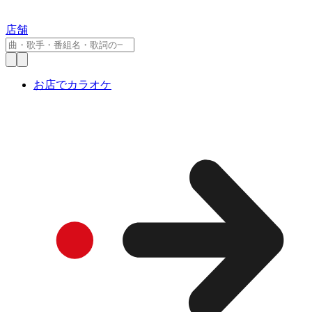
店舗
お店でカラオケ