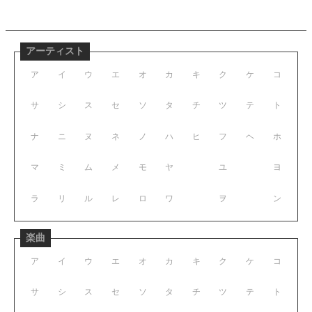
アーティスト
ア
イ
ウ
エ
オ
カ
キ
ク
ケ
コ
サ
シ
ス
セ
ソ
タ
チ
ツ
テ
ト
ナ
ニ
ヌ
ネ
ノ
ハ
ヒ
フ
ヘ
ホ
マ
ミ
ム
メ
モ
ヤ
ユ
ヨ
ラ
リ
ル
レ
ロ
ワ
ヲ
ン
楽曲
ア
イ
ウ
エ
オ
カ
キ
ク
ケ
コ
サ
シ
ス
セ
ソ
タ
チ
ツ
テ
ト