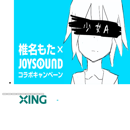
JOYSOUND.comトップ
カラオケ楽曲・歌詞検索