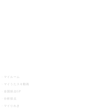
JOYSOUND.comトップ
カラオケ楽曲・歌詞検索
カラオケ店舗検索
全国カラオケ大会
イベント・キャンペーン
うたスキ
マイルーム
マイうたスキ動画
全国採点GP
分析採点
マイりれき