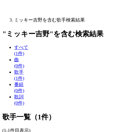
ミッキー吉野を含む歌手検索結果
"
ミッキー吉野
"を含む
検索結果
すべて
(1件)
曲
(0件)
歌手
(1件)
番組
(0件)
歌詞
(0件)
歌手一覧（1件）
(1-1件目表示)