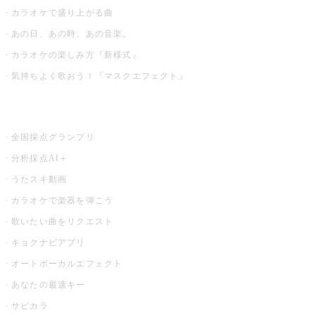
カラオケで盛り上がる曲
あの日、あの時、あの音楽。
カラオケの楽しみ方『新様式』
気持ちよく歌おう！『マスクエフェクト』
お店でもっと楽しむ
全国採点グランプリ
分析採点AI＋
うたスキ動画
カラオケで楽器を弾こう
歌いたい曲をリクエスト
キョクナビアプリ
オートボーカルエフェクト
あなたの最適キー
サビカラ