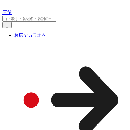
店舗
お店でカラオケ