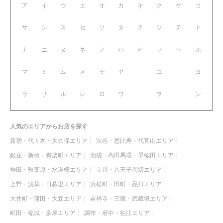
ア
イ
ウ
エ
オ
カ
キ
ク
ケ
コ
サ
シ
ス
セ
ソ
タ
チ
ツ
テ
ト
ナ
ニ
ヌ
ネ
ノ
ハ
ヒ
フ
ヘ
ホ
マ
ミ
ム
メ
モ
ヤ
ユ
ヨ
ラ
リ
ル
レ
ロ
ワ
ヲ
ン
人気のエリアからお店を探す
新宿・代々木・大久保エリア
渋谷・恵比寿・代官山エリア
銀座・新橋・有楽町エリア
池袋・高田馬場・早稲田エリア
神田・秋葉原・水道橋エリア
立川・八王子周辺エリア
上野・浅草・日暮里エリア
浜松町・田町・品川エリア
大井町・蒲田・大森エリア
吉祥寺・三鷹・武蔵境エリア
町田・稲城・多摩エリア
調布・府中・狛江エリア