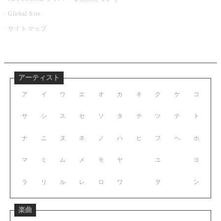
Global Site
サイトマップ
アーティスト
ア
イ
ウ
エ
オ
カ
キ
ク
ケ
コ
サ
シ
ス
セ
ソ
タ
チ
ツ
テ
ト
ナ
ニ
ヌ
ネ
ノ
ハ
ヒ
フ
ヘ
ホ
マ
ミ
ム
メ
モ
ヤ
ユ
ヨ
ラ
リ
ル
レ
ロ
ワ
ヲ
ン
楽曲