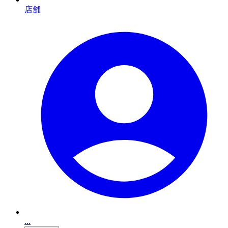
店舗
...