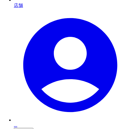
店舗
...