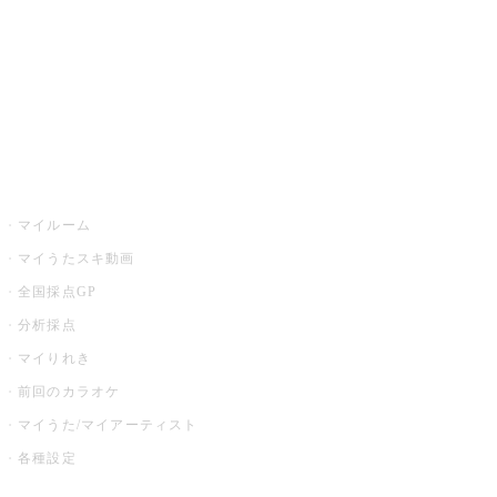
カラオケ店舗検索
全国カラオケ大会
イベント・キャンペーン
うたスキ
マイルーム
マイうたスキ動画
全国採点GP
分析採点
マイりれき
前回のカラオケ
マイうた/マイアーティスト
各種設定