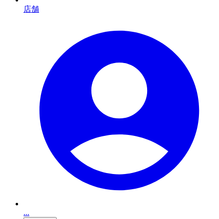
店舗
...