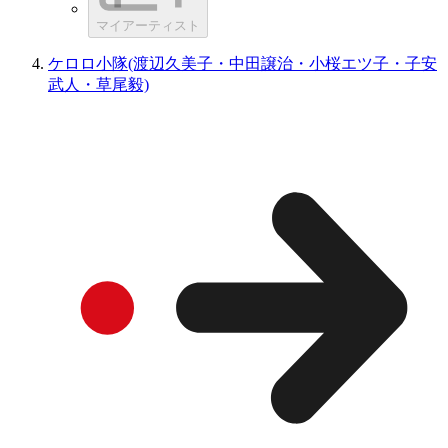
マイアーティスト
ケロロ小隊(渡辺久美子・中田譲治・小桜エツ子・子安
武人・草尾毅)