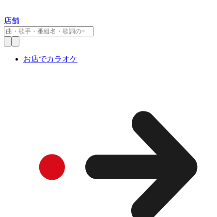
店舗
お店でカラオケ