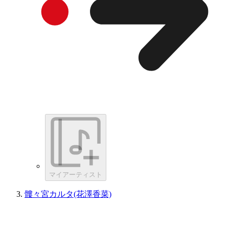
マイアーティスト
髏々宮カルタ(花澤香菜)