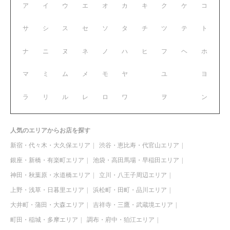
ア
イ
ウ
エ
オ
カ
キ
ク
ケ
コ
サ
シ
ス
セ
ソ
タ
チ
ツ
テ
ト
ナ
ニ
ヌ
ネ
ノ
ハ
ヒ
フ
ヘ
ホ
マ
ミ
ム
メ
モ
ヤ
ユ
ヨ
ラ
リ
ル
レ
ロ
ワ
ヲ
ン
人気のエリアからお店を探す
新宿・代々木・大久保エリア
渋谷・恵比寿・代官山エリア
銀座・新橋・有楽町エリア
池袋・高田馬場・早稲田エリア
神田・秋葉原・水道橋エリア
立川・八王子周辺エリア
上野・浅草・日暮里エリア
浜松町・田町・品川エリア
大井町・蒲田・大森エリア
吉祥寺・三鷹・武蔵境エリア
町田・稲城・多摩エリア
調布・府中・狛江エリア