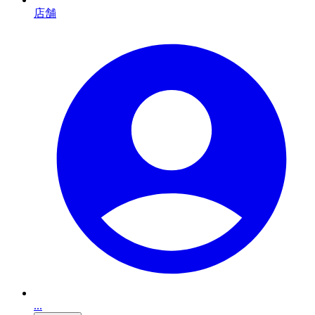
店舗
...