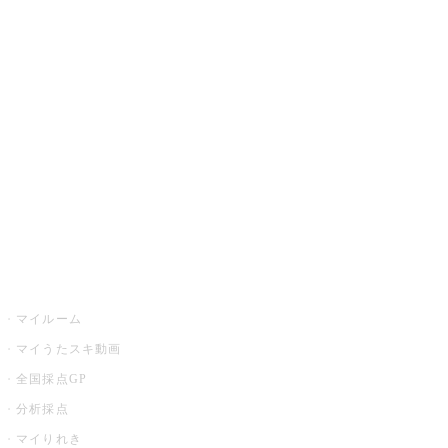
JOYSOUND.comトップ
カラオケ楽曲・歌詞検索
カラオケ店舗検索
全国カラオケ大会
イベント・キャンペーン
うたスキ
マイルーム
マイうたスキ動画
全国採点GP
分析採点
マイりれき