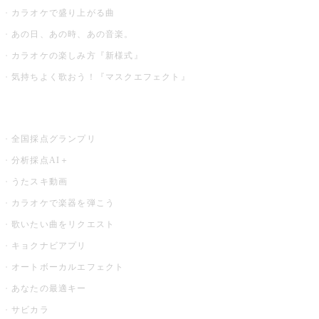
カラオケで盛り上がる曲
あの日、あの時、あの音楽。
カラオケの楽しみ方『新様式』
気持ちよく歌おう！『マスクエフェクト』
お店でもっと楽しむ
全国採点グランプリ
分析採点AI＋
うたスキ動画
カラオケで楽器を弾こう
歌いたい曲をリクエスト
キョクナビアプリ
オートボーカルエフェクト
あなたの最適キー
サビカラ