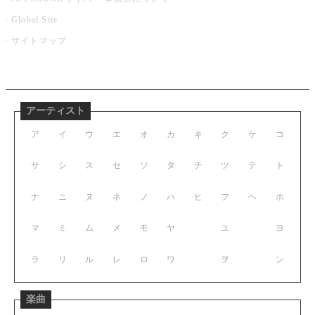
Global Site
サイトマップ
アーティスト
ア
イ
ウ
エ
オ
カ
キ
ク
ケ
コ
サ
シ
ス
セ
ソ
タ
チ
ツ
テ
ト
ナ
ニ
ヌ
ネ
ノ
ハ
ヒ
フ
ヘ
ホ
マ
ミ
ム
メ
モ
ヤ
ユ
ヨ
ラ
リ
ル
レ
ロ
ワ
ヲ
ン
楽曲