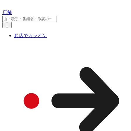
店舗
お店でカラオケ