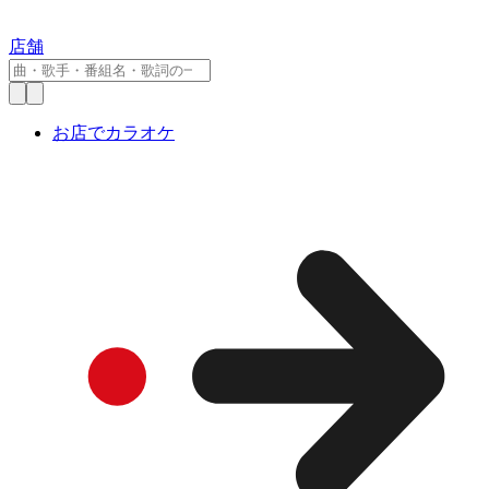
店舗
お店でカラオケ