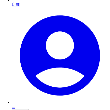
店舗
...