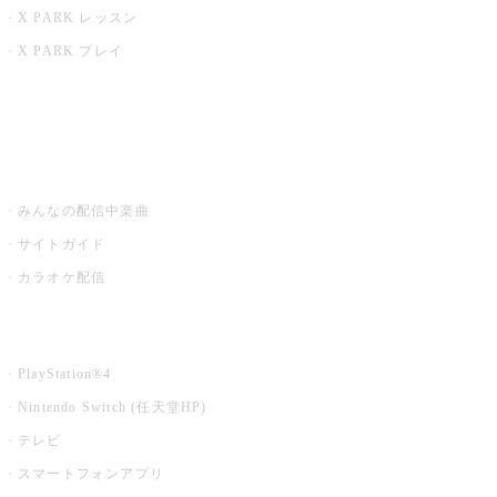
X PARK レッスン
X PARK プレイ
みるハコ
うたスキ ミュージックポスト
みんなの配信中楽曲
サイトガイド
カラオケ配信
家庭用カラオケ
PlayStation®4
Nintendo Switch (任天堂HP)
テレビ
スマートフォンアプリ