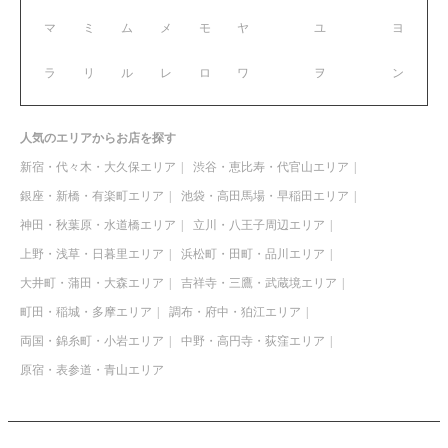
マ
ミ
ム
メ
モ
ヤ
ユ
ヨ
ラ
リ
ル
レ
ロ
ワ
ヲ
ン
人気のエリアからお店を探す
新宿・代々木・大久保エリア
渋谷・恵比寿・代官山エリア
銀座・新橋・有楽町エリア
池袋・高田馬場・早稲田エリア
神田・秋葉原・水道橋エリア
立川・八王子周辺エリア
上野・浅草・日暮里エリア
浜松町・田町・品川エリア
大井町・蒲田・大森エリア
吉祥寺・三鷹・武蔵境エリア
町田・稲城・多摩エリア
調布・府中・狛江エリア
両国・錦糸町・小岩エリア
中野・高円寺・荻窪エリア
原宿・表参道・青山エリア