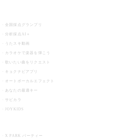
お店でもっと楽しむ
全国採点グランプリ
分析採点AI＋
うたスキ動画
カラオケで楽器を弾こう
歌いたい曲をリクエスト
キョクナビアプリ
オートボーカルエフェクト
あなたの最適キー
サビカラ
JOYKIDS
X PARK
X PARK パーティー