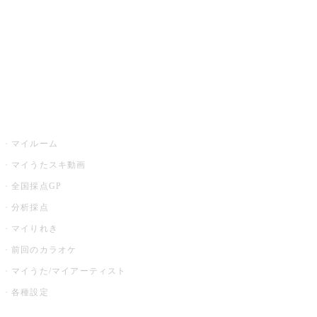
カラオケ店舗検索
全国カラオケ大会
イベント・キャンペーン
うたスキ
マイルーム
マイうたスキ動画
全国採点GP
分析採点
マイりれき
前回のカラオケ
マイうた/マイアーティスト
各種設定