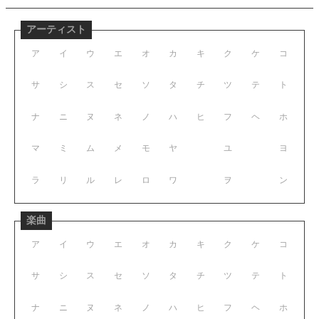
アーティスト
ア
イ
ウ
エ
オ
カ
キ
ク
ケ
コ
サ
シ
ス
セ
ソ
タ
チ
ツ
テ
ト
ナ
ニ
ヌ
ネ
ノ
ハ
ヒ
フ
ヘ
ホ
マ
ミ
ム
メ
モ
ヤ
ユ
ヨ
ラ
リ
ル
レ
ロ
ワ
ヲ
ン
楽曲
ア
イ
ウ
エ
オ
カ
キ
ク
ケ
コ
サ
シ
ス
セ
ソ
タ
チ
ツ
テ
ト
ナ
ニ
ヌ
ネ
ノ
ハ
ヒ
フ
ヘ
ホ