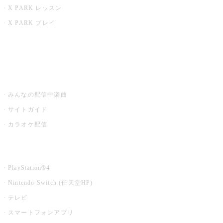
X PARK レッスン
X PARK プレイ
みるハコ
うたスキ ミュージックポスト
みんなの配信中楽曲
サイトガイド
カラオケ配信
家庭用カラオケ
PlayStation®4
Nintendo Switch (任天堂HP)
テレビ
スマートフォンアプリ