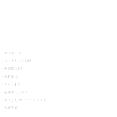
カラオケ店舗検索
全国カラオケ大会
イベント・キャンペーン
うたスキ
マイルーム
マイうたスキ動画
全国採点GP
分析採点
マイりれき
前回のカラオケ
マイうた/マイアーティスト
各種設定