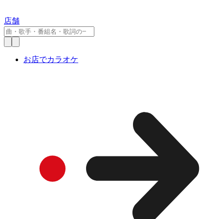
店舗
お店でカラオケ