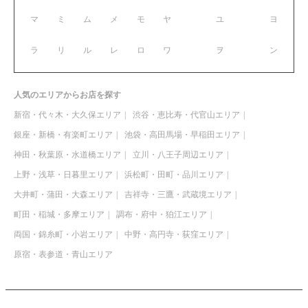
マ
ミ
ム
メ
モ
ヤ
ユ
ヨ
ラ
リ
ル
レ
ロ
ワ
ヲ
ン
人気のエリアからお店を探す
新宿・代々木・大久保エリア
渋谷・恵比寿・代官山エリア
銀座・新橋・有楽町エリア
池袋・高田馬場・早稲田エリア
神田・秋葉原・水道橋エリア
立川・八王子周辺エリア
上野・浅草・日暮里エリア
浜松町・田町・品川エリア
大井町・蒲田・大森エリア
吉祥寺・三鷹・武蔵境エリア
町田・稲城・多摩エリア
調布・府中・狛江エリア
両国・錦糸町・小岩エリア
中野・高円寺・荻窪エリア
原宿・表参道・青山エリア