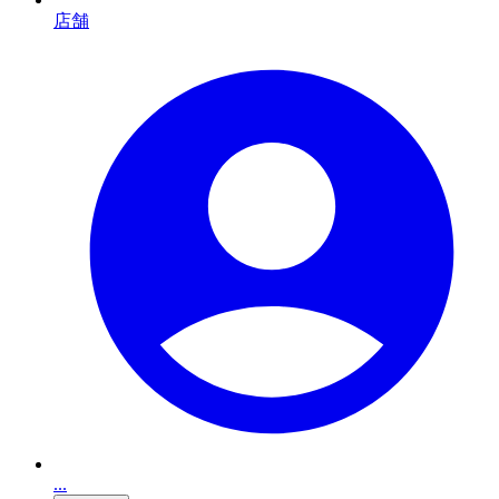
店舗
...