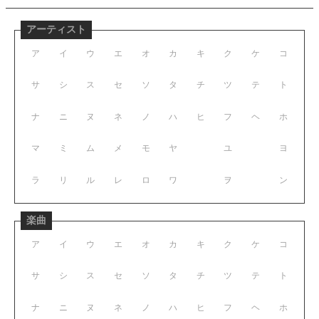
アーティスト
ア
イ
ウ
エ
オ
カ
キ
ク
ケ
コ
サ
シ
ス
セ
ソ
タ
チ
ツ
テ
ト
ナ
ニ
ヌ
ネ
ノ
ハ
ヒ
フ
ヘ
ホ
マ
ミ
ム
メ
モ
ヤ
ユ
ヨ
ラ
リ
ル
レ
ロ
ワ
ヲ
ン
楽曲
ア
イ
ウ
エ
オ
カ
キ
ク
ケ
コ
サ
シ
ス
セ
ソ
タ
チ
ツ
テ
ト
ナ
ニ
ヌ
ネ
ノ
ハ
ヒ
フ
ヘ
ホ