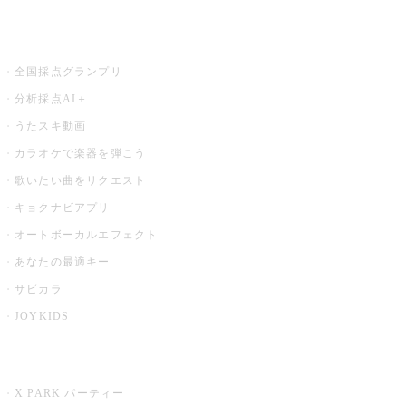
お店でもっと楽しむ
全国採点グランプリ
分析採点AI＋
うたスキ動画
カラオケで楽器を弾こう
歌いたい曲をリクエスト
キョクナビアプリ
オートボーカルエフェクト
あなたの最適キー
サビカラ
JOYKIDS
X PARK
X PARK パーティー