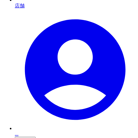
店舗
...