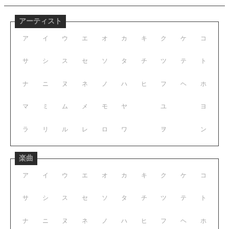
アーティスト
ア
イ
ウ
エ
オ
カ
キ
ク
ケ
コ
サ
シ
ス
セ
ソ
タ
チ
ツ
テ
ト
ナ
ニ
ヌ
ネ
ノ
ハ
ヒ
フ
ヘ
ホ
マ
ミ
ム
メ
モ
ヤ
ユ
ヨ
ラ
リ
ル
レ
ロ
ワ
ヲ
ン
楽曲
ア
イ
ウ
エ
オ
カ
キ
ク
ケ
コ
サ
シ
ス
セ
ソ
タ
チ
ツ
テ
ト
ナ
ニ
ヌ
ネ
ノ
ハ
ヒ
フ
ヘ
ホ