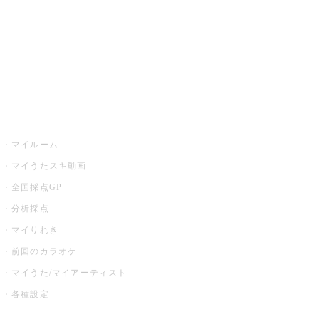
カラオケ店舗検索
全国カラオケ大会
イベント・キャンペーン
うたスキ
マイルーム
マイうたスキ動画
全国採点GP
分析採点
マイりれき
前回のカラオケ
マイうた/マイアーティスト
各種設定