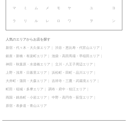
マ
ミ
ム
メ
モ
ヤ
ユ
ヨ
ラ
リ
ル
レ
ロ
ワ
ヲ
ン
人気のエリアからお店を探す
新宿・代々木・大久保エリア
渋谷・恵比寿・代官山エリア
銀座・新橋・有楽町エリア
池袋・高田馬場・早稲田エリア
神田・秋葉原・水道橋エリア
立川・八王子周辺エリア
上野・浅草・日暮里エリア
浜松町・田町・品川エリア
大井町・蒲田・大森エリア
吉祥寺・三鷹・武蔵境エリア
町田・稲城・多摩エリア
調布・府中・狛江エリア
両国・錦糸町・小岩エリア
中野・高円寺・荻窪エリア
原宿・表参道・青山エリア