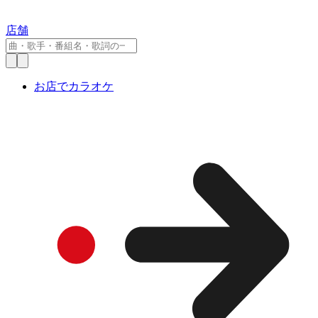
店舗
お店でカラオケ