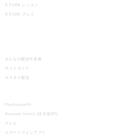
X PARK レッスン
X PARK プレイ
みるハコ
うたスキ ミュージックポスト
みんなの配信中楽曲
サイトガイド
カラオケ配信
家庭用カラオケ
PlayStation®4
Nintendo Switch (任天堂HP)
テレビ
スマートフォンアプリ