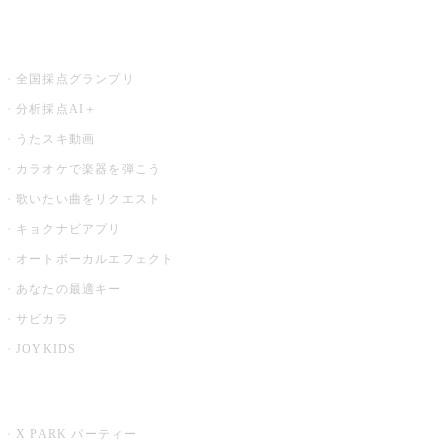
お店でもっと楽しむ
全国採点グランプリ
分析採点AI＋
うたスキ動画
カラオケで楽器を弾こう
歌いたい曲をリクエスト
キョクナビアプリ
オートボーカルエフェクト
あなたの最適キー
サビカラ
JOYKIDS
X PARK
X PARK パーティー