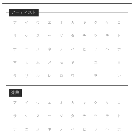
アーティスト
ア
イ
ウ
エ
オ
カ
キ
ク
ケ
コ
サ
シ
ス
セ
ソ
タ
チ
ツ
テ
ト
ナ
ニ
ヌ
ネ
ノ
ハ
ヒ
フ
ヘ
ホ
マ
ミ
ム
メ
モ
ヤ
ユ
ヨ
ラ
リ
ル
レ
ロ
ワ
ヲ
ン
楽曲
ア
イ
ウ
エ
オ
カ
キ
ク
ケ
コ
サ
シ
ス
セ
ソ
タ
チ
ツ
テ
ト
ナ
ニ
ヌ
ネ
ノ
ハ
ヒ
フ
ヘ
ホ