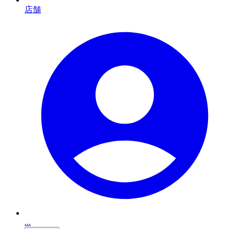
店舗
...