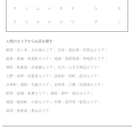
マ
ミ
ム
メ
モ
ヤ
ユ
ヨ
ラ
リ
ル
レ
ロ
ワ
ヲ
ン
人気のエリアからお店を探す
新宿・代々木・大久保エリア
渋谷・恵比寿・代官山エリア
銀座・新橋・有楽町エリア
池袋・高田馬場・早稲田エリア
神田・秋葉原・水道橋エリア
立川・八王子周辺エリア
上野・浅草・日暮里エリア
浜松町・田町・品川エリア
大井町・蒲田・大森エリア
吉祥寺・三鷹・武蔵境エリア
町田・稲城・多摩エリア
調布・府中・狛江エリア
両国・錦糸町・小岩エリア
中野・高円寺・荻窪エリア
原宿・表参道・青山エリア