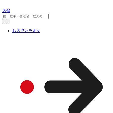
店舗
お店でカラオケ