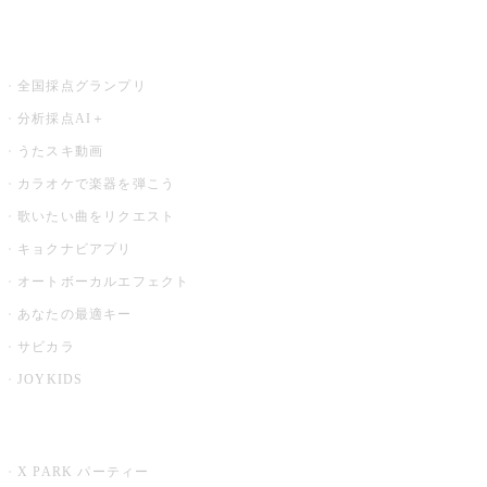
お店でもっと楽しむ
全国採点グランプリ
分析採点AI＋
うたスキ動画
カラオケで楽器を弾こう
歌いたい曲をリクエスト
キョクナビアプリ
オートボーカルエフェクト
あなたの最適キー
サビカラ
JOYKIDS
X PARK
X PARK パーティー