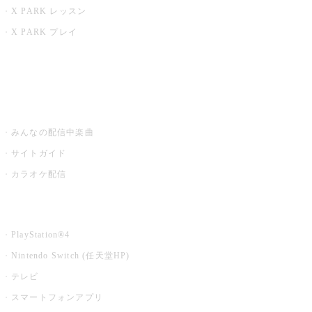
X PARK レッスン
X PARK プレイ
みるハコ
うたスキ ミュージックポスト
みんなの配信中楽曲
サイトガイド
カラオケ配信
家庭用カラオケ
PlayStation®4
Nintendo Switch (任天堂HP)
テレビ
スマートフォンアプリ