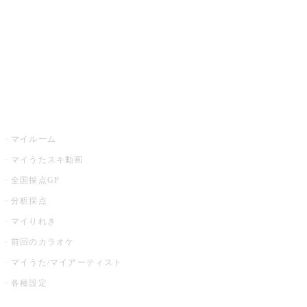
カラオケ店舗検索
全国カラオケ大会
イベント・キャンペーン
うたスキ
マイルーム
マイうたスキ動画
全国採点GP
分析採点
マイりれき
前回のカラオケ
マイうた/マイアーティスト
各種設定