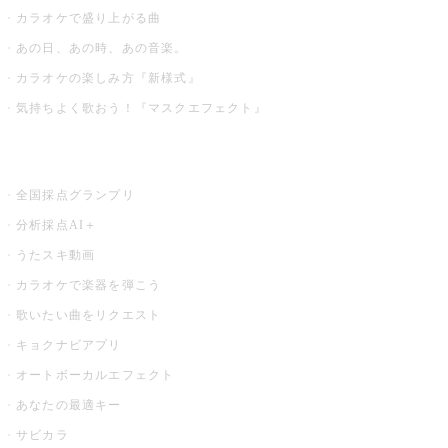
カラオケで盛り上がる曲
あの日、あの時、あの音楽。
カラオケの楽しみ方『新様式』
気持ちよく歌おう！『マスクエフェクト』
お店でもっと楽しむ
全国採点グランプリ
分析採点AI＋
うたスキ動画
カラオケで楽器を弾こう
歌いたい曲をリクエスト
キョクナビアプリ
オートボーカルエフェクト
あなたの最適キー
サビカラ