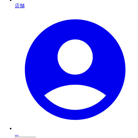
店舗
...