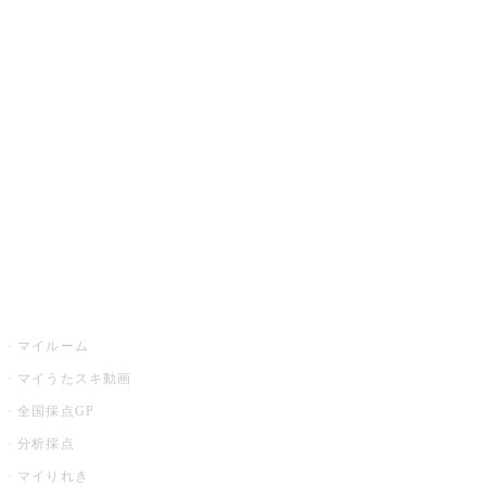
JOYSOUND.comトップ
カラオケ楽曲・歌詞検索
カラオケ店舗検索
全国カラオケ大会
イベント・キャンペーン
うたスキ
マイルーム
マイうたスキ動画
全国採点GP
分析採点
マイりれき