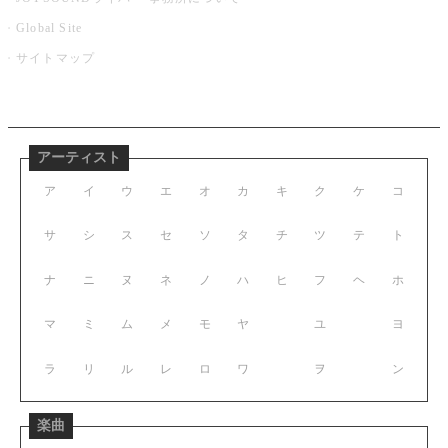
Global Site
サイトマップ
アーティスト
ア
イ
ウ
エ
オ
カ
キ
ク
ケ
コ
サ
シ
ス
セ
ソ
タ
チ
ツ
テ
ト
ナ
ニ
ヌ
ネ
ノ
ハ
ヒ
フ
ヘ
ホ
マ
ミ
ム
メ
モ
ヤ
ユ
ヨ
ラ
リ
ル
レ
ロ
ワ
ヲ
ン
楽曲