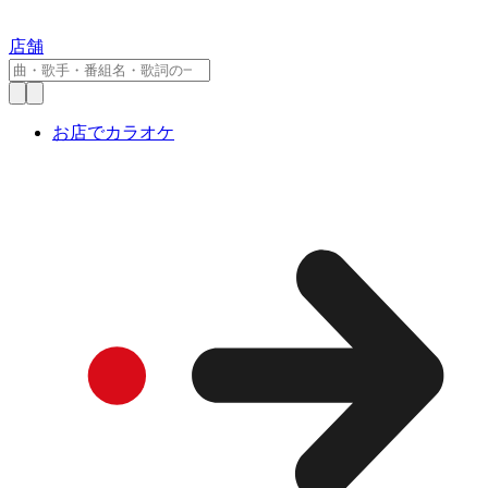
店舗
お店でカラオケ