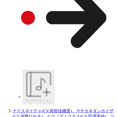
マイアーティスト
ナイスネイチャ(CV.前田佳織里)、マチカネタンホイザ
(CV.遠野ひかる)、イクノディクタス(CV.田澤茉純)、ツ