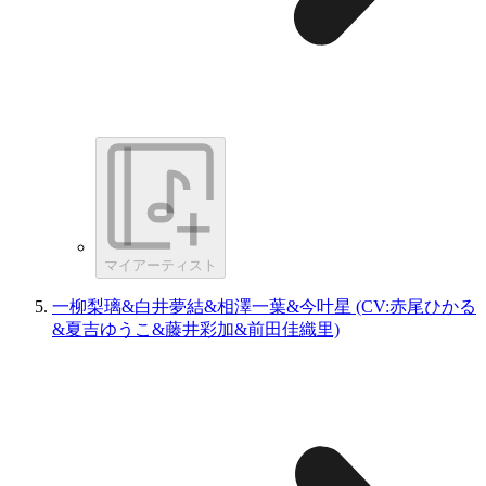
マイアーティスト
一柳梨璃&白井夢結&相澤一葉&今叶星 (CV:赤尾ひかる
&夏吉ゆうこ&藤井彩加&前田佳織里)