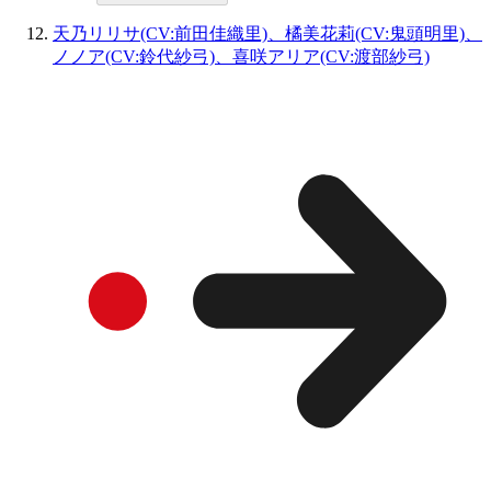
天乃リリサ(CV:前田佳織里)、橘美花莉(CV:鬼頭明里)、
ノノア(CV:鈴代紗弓)、喜咲アリア(CV:渡部紗弓)