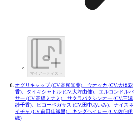
マイアーティスト
オグリキャップ (CV.高柳知葉)、ウオッカ (CV.大橋彩
香)、タイキシャトル (CV.大坪由佳)、エルコンドルパ
サー (CV.高橋ミナミ)、サクラバクシンオー (CV.三澤
紗千香)、ビコーペガサス (CV.田中あいみ)、ナイスネ
イチャ (CV.前田佳織里)、キングヘイロー (CV.佐伯伊
織)