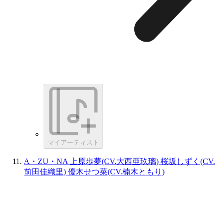
マイアーティスト
A・ZU・NA 上原歩夢(CV.大西亜玖璃) 桜坂しずく(CV.
前田佳織里) 優木せつ菜(CV.楠木ともり)