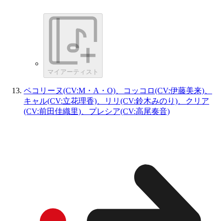
マイアーティスト
ペコリーヌ(CV:M・A・O)、コッコロ(CV:伊藤美来)、
キャル(CV:立花理香)、リリ(CV:鈴木みのり)、クリア
(CV:前田佳織里)、プレシア(CV:高尾奏音)