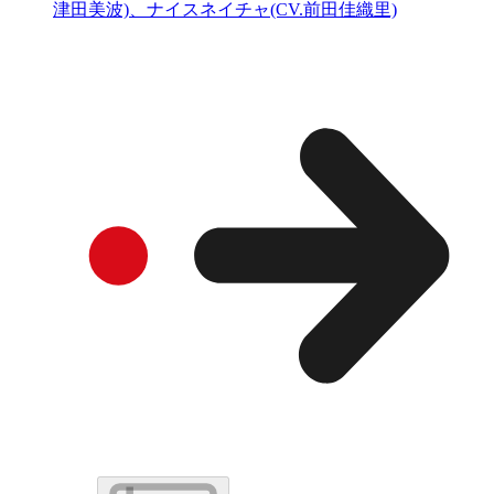
津田美波)、ナイスネイチャ(CV.前田佳織里)