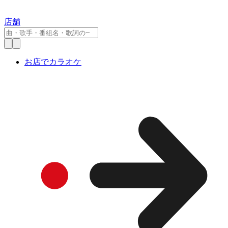
店舗
お店でカラオケ