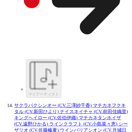
マイアーティスト
サクラバクシンオー (CV.三澤紗千香) マチカネフクキ
タル (CV.新田ひより) ナイスネイチャ (CV.前田佳織里)
キングヘイロー (CV.佐伯伊織) マチカネタンホイザ
(CV.遠野ひかる) ラインクラフト (CV.小島菜々恵) シー
ザリオ (CV.佐藤榛夏) ウインバリアシオン (CV.月城日