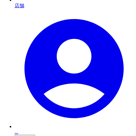
店舗
...