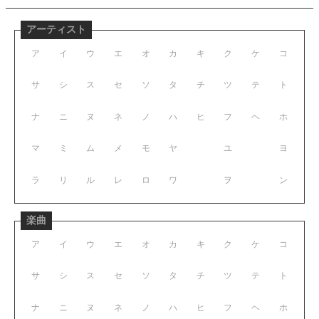
アーティスト
ア
イ
ウ
エ
オ
カ
キ
ク
ケ
コ
サ
シ
ス
セ
ソ
タ
チ
ツ
テ
ト
ナ
ニ
ヌ
ネ
ノ
ハ
ヒ
フ
ヘ
ホ
マ
ミ
ム
メ
モ
ヤ
ユ
ヨ
ラ
リ
ル
レ
ロ
ワ
ヲ
ン
楽曲
ア
イ
ウ
エ
オ
カ
キ
ク
ケ
コ
サ
シ
ス
セ
ソ
タ
チ
ツ
テ
ト
ナ
ニ
ヌ
ネ
ノ
ハ
ヒ
フ
ヘ
ホ