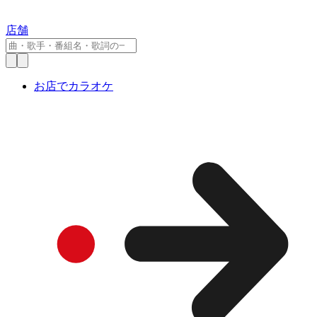
店舗
お店でカラオケ