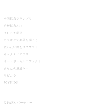
お店でもっと楽しむ
全国採点グランプリ
分析採点AI＋
うたスキ動画
カラオケで楽器を弾こう
歌いたい曲をリクエスト
キョクナビアプリ
オートボーカルエフェクト
あなたの最適キー
サビカラ
JOYKIDS
X PARK
X PARK パーティー