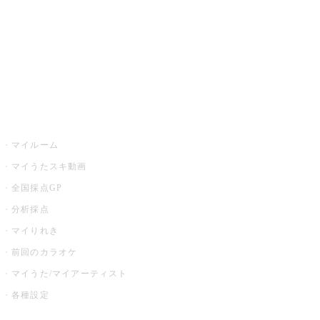
カラオケ店舗検索
全国カラオケ大会
イベント・キャンペーン
うたスキ
マイルーム
マイうたスキ動画
全国採点GP
分析採点
マイりれき
前回のカラオケ
マイうた/マイアーティスト
各種設定