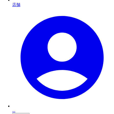
店舗
...