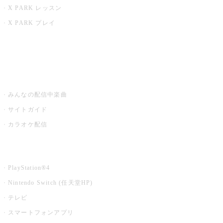
X PARK レッスン
X PARK プレイ
みるハコ
うたスキ ミュージックポスト
みんなの配信中楽曲
サイトガイド
カラオケ配信
家庭用カラオケ
PlayStation®4
Nintendo Switch (任天堂HP)
テレビ
スマートフォンアプリ