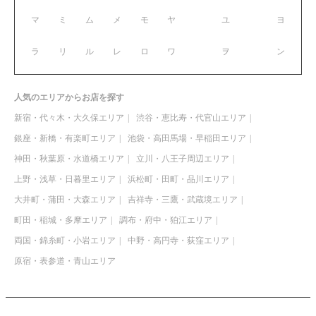
マ
ミ
ム
メ
モ
ヤ
ユ
ヨ
ラ
リ
ル
レ
ロ
ワ
ヲ
ン
人気のエリアからお店を探す
新宿・代々木・大久保エリア
渋谷・恵比寿・代官山エリア
銀座・新橋・有楽町エリア
池袋・高田馬場・早稲田エリア
神田・秋葉原・水道橋エリア
立川・八王子周辺エリア
上野・浅草・日暮里エリア
浜松町・田町・品川エリア
大井町・蒲田・大森エリア
吉祥寺・三鷹・武蔵境エリア
町田・稲城・多摩エリア
調布・府中・狛江エリア
両国・錦糸町・小岩エリア
中野・高円寺・荻窪エリア
原宿・表参道・青山エリア