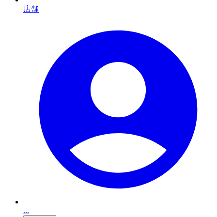
店舗
...