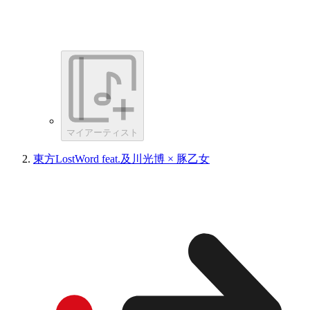
マイアーティスト
東方LostWord feat.及川光博 × 豚乙女