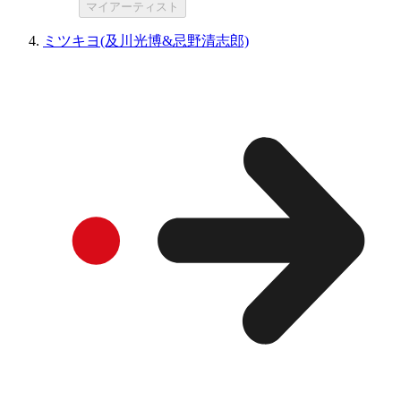
マイアーティスト
ミツキヨ(及川光博&忌野清志郎)