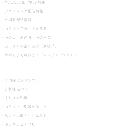
VOCALOID™配信情報
アニメソング配信情報
外国曲配信情報
カラオケで盛り上がる曲
あの日、あの時、あの音楽。
カラオケの楽しみ方『新様式』
気持ちよく歌おう！『マスクエフェクト』
お店でもっと楽しむ
全国採点グランプリ
分析採点AI＋
うたスキ動画
カラオケで楽器を弾こう
歌いたい曲をリクエスト
キョクナビアプリ