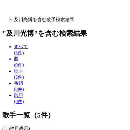
及川光博を含む歌手検索結果
"
及川光博
"を含む
検索結果
すべて
(5件)
曲
(0件)
歌手
(5件)
番組
(0件)
歌詞
(0件)
歌手一覧（5件）
(1-5件目表示)