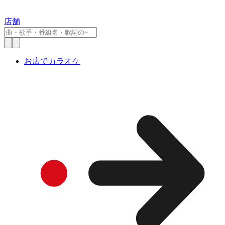
店舗
お店でカラオケ