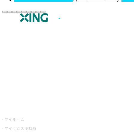
JOYSOUND.comトップ
カラオケ楽曲・歌詞検索
カラオケ店舗検索
全国カラオケ大会
イベント・キャンペーン
うたスキ
マイルーム
マイうたスキ動画