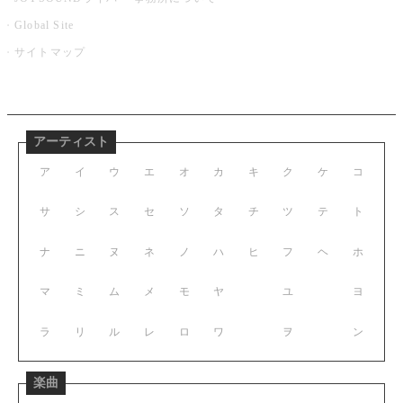
Global Site
サイトマップ
アーティスト
ア
イ
ウ
エ
オ
カ
キ
ク
ケ
コ
サ
シ
ス
セ
ソ
タ
チ
ツ
テ
ト
ナ
ニ
ヌ
ネ
ノ
ハ
ヒ
フ
ヘ
ホ
マ
ミ
ム
メ
モ
ヤ
ユ
ヨ
ラ
リ
ル
レ
ロ
ワ
ヲ
ン
楽曲