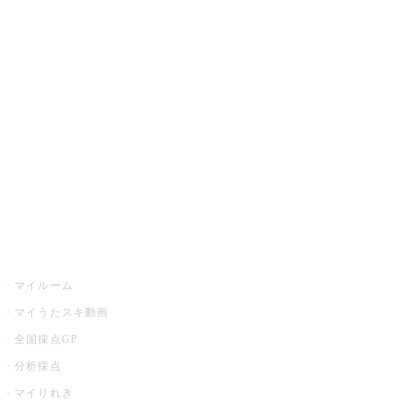
JOYSOUND.comトップ
カラオケ楽曲・歌詞検索
カラオケ店舗検索
全国カラオケ大会
イベント・キャンペーン
うたスキ
マイルーム
マイうたスキ動画
全国採点GP
分析採点
マイりれき