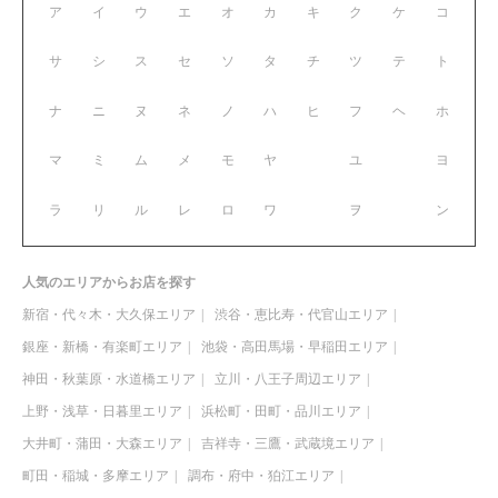
ア
イ
ウ
エ
オ
カ
キ
ク
ケ
コ
サ
シ
ス
セ
ソ
タ
チ
ツ
テ
ト
ナ
ニ
ヌ
ネ
ノ
ハ
ヒ
フ
ヘ
ホ
マ
ミ
ム
メ
モ
ヤ
ユ
ヨ
ラ
リ
ル
レ
ロ
ワ
ヲ
ン
人気のエリアからお店を探す
新宿・代々木・大久保エリア
渋谷・恵比寿・代官山エリア
銀座・新橋・有楽町エリア
池袋・高田馬場・早稲田エリア
神田・秋葉原・水道橋エリア
立川・八王子周辺エリア
上野・浅草・日暮里エリア
浜松町・田町・品川エリア
大井町・蒲田・大森エリア
吉祥寺・三鷹・武蔵境エリア
町田・稲城・多摩エリア
調布・府中・狛江エリア