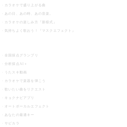
カラオケで盛り上がる曲
あの日、あの時、あの音楽。
カラオケの楽しみ方『新様式』
気持ちよく歌おう！『マスクエフェクト』
お店でもっと楽しむ
全国採点グランプリ
分析採点AI＋
うたスキ動画
カラオケで楽器を弾こう
歌いたい曲をリクエスト
キョクナビアプリ
オートボーカルエフェクト
あなたの最適キー
サビカラ