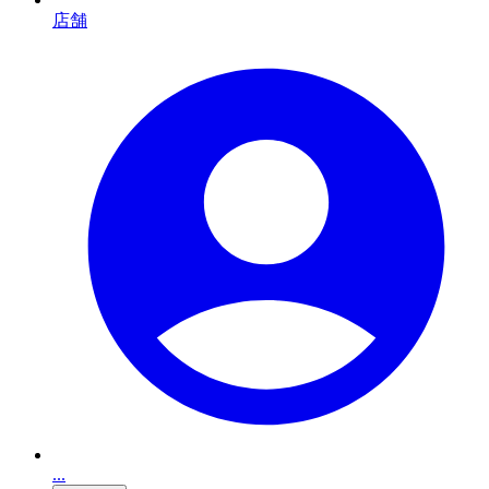
店舗
...