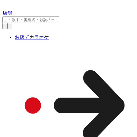
店舗
お店でカラオケ