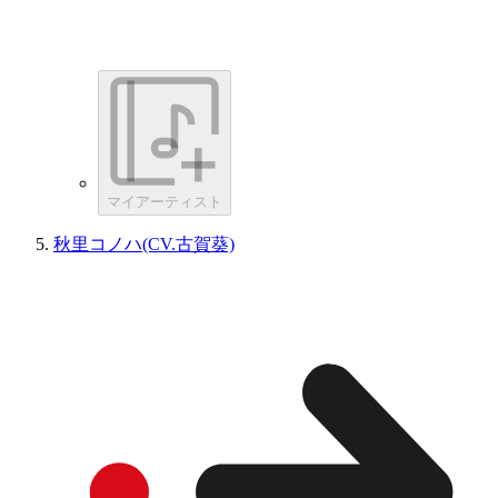
マイアーティスト
秋里コノハ(CV.古賀葵)