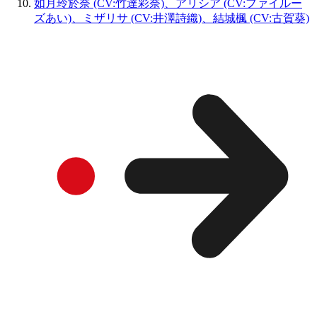
如月玲於奈 (CV:竹達彩奈)、アリシア (CV:ファイルー
ズあい)、ミザリサ (CV:井澤詩織)、結城楓 (CV:古賀葵)