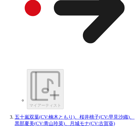
マイアーティスト
五十嵐双葉(CV:楠木ともり)、桜井桃子(CV:早見沙織)、
黒部夏美(CV:青山玲菜)、月城モナ(CV:古賀葵)