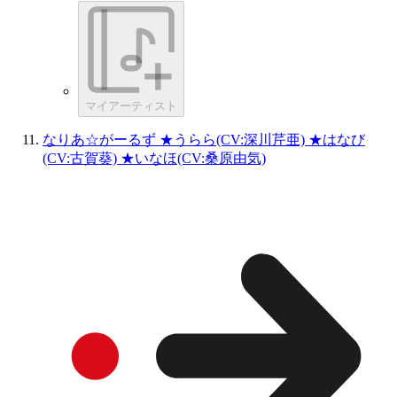
マイアーティスト
なりあ☆がーるず ★うらら(CV:深川芹亜) ★はなび
(CV:古賀葵) ★いなほ(CV:桑原由気)