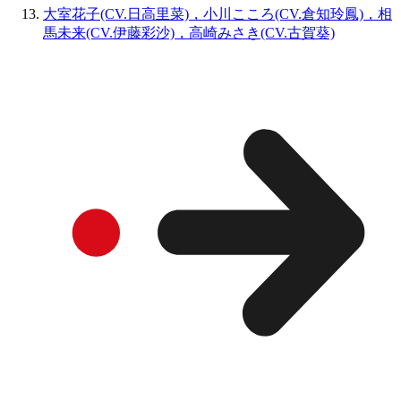
大室花子(CV.日高里菜)，小川こころ(CV.倉知玲鳳)，相
馬未来(CV.伊藤彩沙)，高崎みさき(CV.古賀葵)