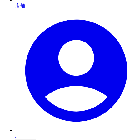
店舗
...