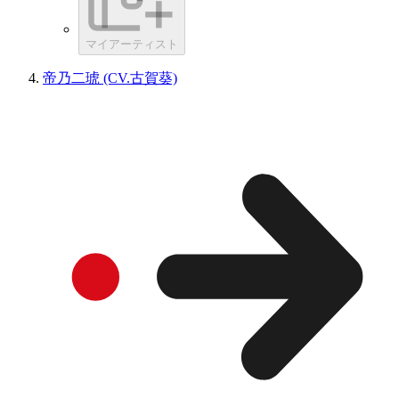
マイアーティスト
帝乃二琥 (CV.古賀葵)