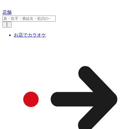
店舗
お店でカラオケ