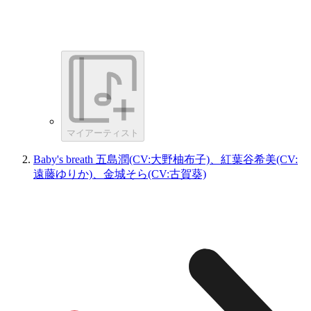
マイアーティスト
Baby's breath 五島潤(CV:大野柚布子)、紅葉谷希美(CV:
遠藤ゆりか)、金城そら(CV:古賀葵)