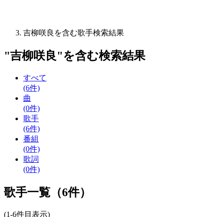
吉柳咲良を含む歌手検索結果
"
吉柳咲良
"を含む
検索結果
すべて
(6件)
曲
(0件)
歌手
(6件)
番組
(0件)
歌詞
(0件)
歌手一覧（6件）
(1-6件目表示)