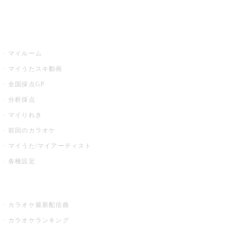
イベント・キャンペーン
うたスキ
マイルーム
マイうたスキ動画
全国採点GP
分析採点
マイりれき
前回のカラオケ
マイうた/マイアーティスト
各種設定
お店でカラオケ
カラオケ最新配信曲
カラオケランキング