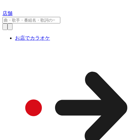
店舗
お店でカラオケ