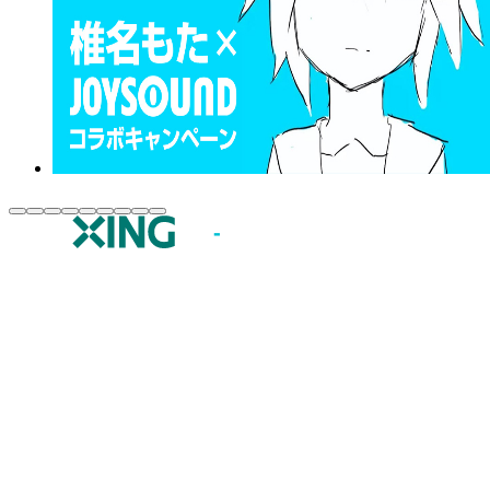
JOYSOUND.comトップ
カラオケ楽曲・歌詞検索
カラオケ店舗検索
全国カラオケ大会