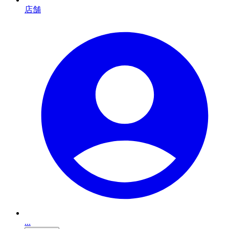
店舗
...