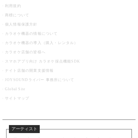
利用規約
商標について
個人情報保護方針
カラオケ機器の情報について
カラオケ機器の導入（購入・レンタル）
カラオケ店舗の皆様へ
スマホアプリ向け カラオケ採点機能SDK
ナイト店舗の開業支援情報
JOYSOUNDライバー 事務所について
Global Site
サイトマップ
アーティスト