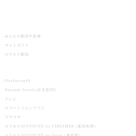
みるハコ
うたスキ ミュージックポスト
みんなの配信中楽曲
サイトガイド
カラオケ配信
家庭用カラオケ
PlayStation®4
Nintendo Switch (任天堂HP)
テレビ
スマートフォンアプリ
ブラウザ
カラオケJOYSOUND for STREAMER（配信利用）
カラオケJOYSOUND for Steam（家庭用）