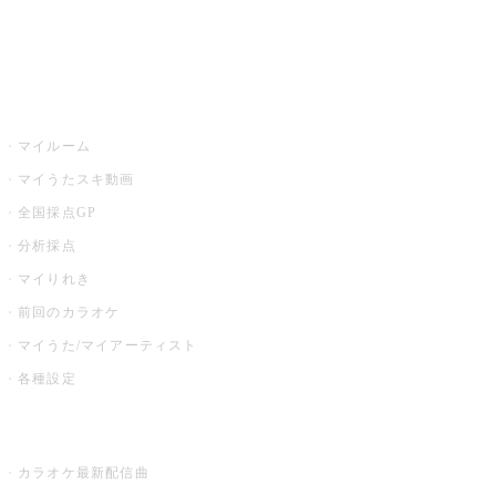
イベント・キャンペーン
うたスキ
マイルーム
マイうたスキ動画
全国採点GP
分析採点
マイりれき
前回のカラオケ
マイうた/マイアーティスト
各種設定
お店でカラオケ
カラオケ最新配信曲