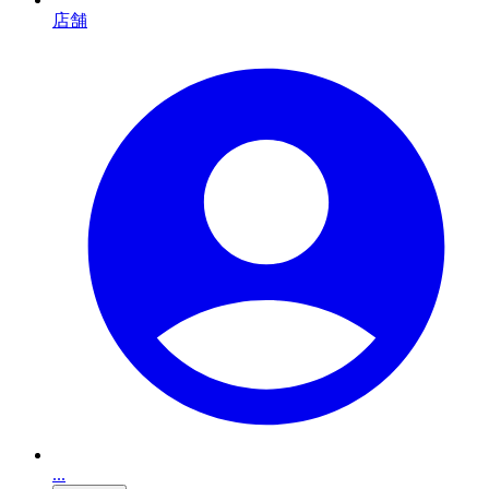
店舗
...