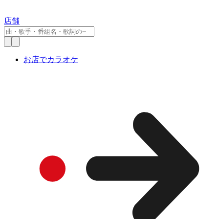
店舗
お店でカラオケ