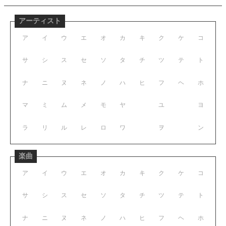
アーティスト
ア
イ
ウ
エ
オ
カ
キ
ク
ケ
コ
サ
シ
ス
セ
ソ
タ
チ
ツ
テ
ト
ナ
ニ
ヌ
ネ
ノ
ハ
ヒ
フ
ヘ
ホ
マ
ミ
ム
メ
モ
ヤ
ユ
ヨ
ラ
リ
ル
レ
ロ
ワ
ヲ
ン
楽曲
ア
イ
ウ
エ
オ
カ
キ
ク
ケ
コ
サ
シ
ス
セ
ソ
タ
チ
ツ
テ
ト
ナ
ニ
ヌ
ネ
ノ
ハ
ヒ
フ
ヘ
ホ