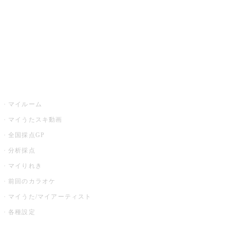
カラオケ店舗検索
全国カラオケ大会
イベント・キャンペーン
うたスキ
マイルーム
マイうたスキ動画
全国採点GP
分析採点
マイりれき
前回のカラオケ
マイうた/マイアーティスト
各種設定