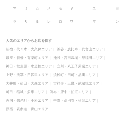
マ
ミ
ム
メ
モ
ヤ
ユ
ヨ
ラ
リ
ル
レ
ロ
ワ
ヲ
ン
人気のエリアからお店を探す
新宿・代々木・大久保エリア
渋谷・恵比寿・代官山エリア
銀座・新橋・有楽町エリア
池袋・高田馬場・早稲田エリア
神田・秋葉原・水道橋エリア
立川・八王子周辺エリア
上野・浅草・日暮里エリア
浜松町・田町・品川エリア
大井町・蒲田・大森エリア
吉祥寺・三鷹・武蔵境エリア
町田・稲城・多摩エリア
調布・府中・狛江エリア
両国・錦糸町・小岩エリア
中野・高円寺・荻窪エリア
原宿・表参道・青山エリア