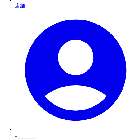
店舗
...