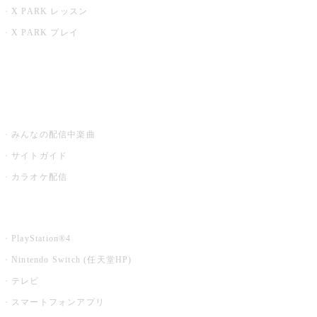
X PARK レッスン
X PARK プレイ
みるハコ
うたスキ ミュージックポスト
みんなの配信中楽曲
サイトガイド
カラオケ配信
家庭用カラオケ
PlayStation®4
Nintendo Switch (任天堂HP)
テレビ
スマートフォンアプリ