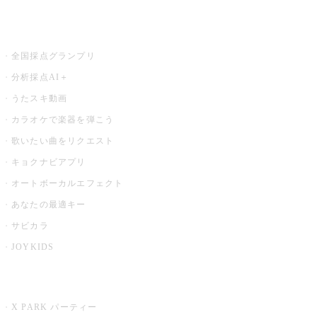
お店でもっと楽しむ
全国採点グランプリ
分析採点AI＋
うたスキ動画
カラオケで楽器を弾こう
歌いたい曲をリクエスト
キョクナビアプリ
オートボーカルエフェクト
あなたの最適キー
サビカラ
JOYKIDS
X PARK
X PARK パーティー