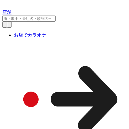
店舗
お店でカラオケ