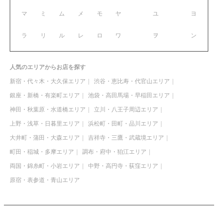
マ
ミ
ム
メ
モ
ヤ
ユ
ヨ
ラ
リ
ル
レ
ロ
ワ
ヲ
ン
人気のエリアからお店を探す
新宿・代々木・大久保エリア
渋谷・恵比寿・代官山エリア
銀座・新橋・有楽町エリア
池袋・高田馬場・早稲田エリア
神田・秋葉原・水道橋エリア
立川・八王子周辺エリア
上野・浅草・日暮里エリア
浜松町・田町・品川エリア
大井町・蒲田・大森エリア
吉祥寺・三鷹・武蔵境エリア
町田・稲城・多摩エリア
調布・府中・狛江エリア
両国・錦糸町・小岩エリア
中野・高円寺・荻窪エリア
原宿・表参道・青山エリア