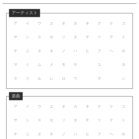
アーティスト
ア
イ
ウ
エ
オ
カ
キ
ク
ケ
コ
サ
シ
ス
セ
ソ
タ
チ
ツ
テ
ト
ナ
ニ
ヌ
ネ
ノ
ハ
ヒ
フ
ヘ
ホ
マ
ミ
ム
メ
モ
ヤ
ユ
ヨ
ラ
リ
ル
レ
ロ
ワ
ヲ
ン
楽曲
ア
イ
ウ
エ
オ
カ
キ
ク
ケ
コ
サ
シ
ス
セ
ソ
タ
チ
ツ
テ
ト
ナ
ニ
ヌ
ネ
ノ
ハ
ヒ
フ
ヘ
ホ