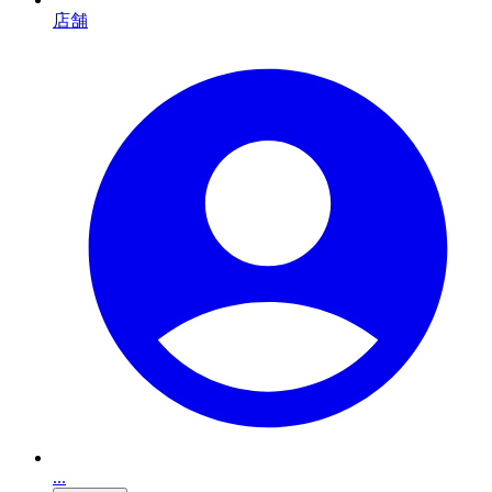
店舗
...