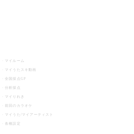
カラオケ店舗検索
全国カラオケ大会
イベント・キャンペーン
うたスキ
マイルーム
マイうたスキ動画
全国採点GP
分析採点
マイりれき
前回のカラオケ
マイうた/マイアーティスト
各種設定