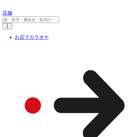
店舗
お店でカラオケ