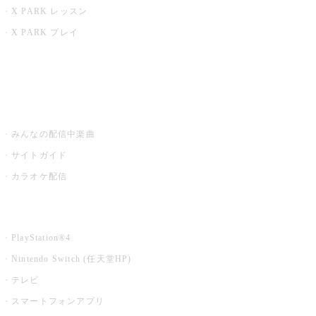
X PARK レッスン
X PARK プレイ
みるハコ
うたスキ ミュージックポスト
みんなの配信中楽曲
サイトガイド
カラオケ配信
家庭用カラオケ
PlayStation®4
Nintendo Switch (任天堂HP)
テレビ
スマートフォンアプリ