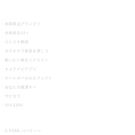
お店でもっと楽しむ
全国採点グランプリ
分析採点AI＋
うたスキ動画
カラオケで楽器を弾こう
歌いたい曲をリクエスト
キョクナビアプリ
オートボーカルエフェクト
あなたの最適キー
サビカラ
JOYKIDS
X PARK
X PARK パーティー