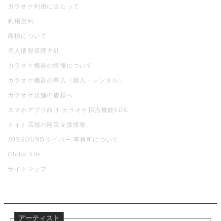
カラオケ利用に当たって
利用規約
商標について
個人情報保護方針
カラオケ機器の情報について
カラオケ機器の導入（購入・レンタル）
カラオケ店舗の皆様へ
スマホアプリ向け カラオケ採点機能SDK
ナイト店舗の開業支援情報
JOYSOUNDライバー 事務所について
Global Site
サイトマップ
アーティスト