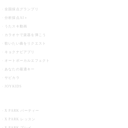
全国採点グランプリ
分析採点AI＋
うたスキ動画
カラオケで楽器を弾こう
歌いたい曲をリクエスト
キョクナビアプリ
オートボーカルエフェクト
あなたの最適キー
サビカラ
JOYKIDS
X PARK
X PARK パーティー
X PARK レッスン
X PARK プレイ