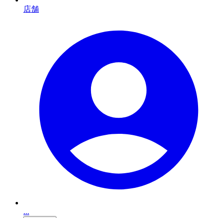
店舗
...