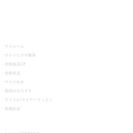
全国カラオケ大会
イベント・キャンペーン
うたスキ
マイルーム
マイうたスキ動画
全国採点GP
分析採点
マイりれき
前回のカラオケ
マイうた/マイアーティスト
各種設定
お店でカラオケ