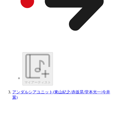
マイアーティスト
アンダルシアユニット(東山紀之/赤坂晃/堂本光一/今井
翼)