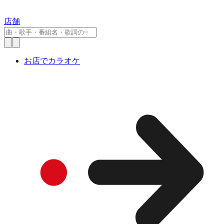
店舗
お店でカラオケ