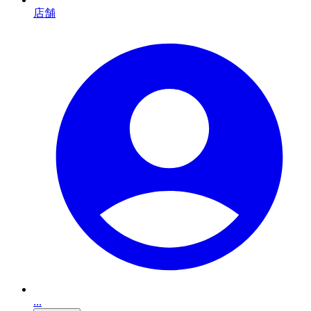
店舗
...