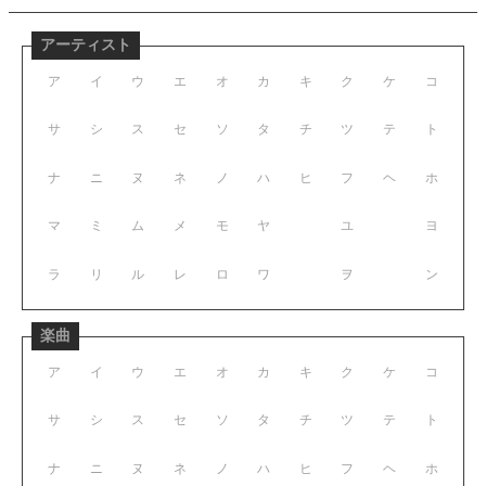
アーティスト
ア
イ
ウ
エ
オ
カ
キ
ク
ケ
コ
サ
シ
ス
セ
ソ
タ
チ
ツ
テ
ト
ナ
ニ
ヌ
ネ
ノ
ハ
ヒ
フ
ヘ
ホ
マ
ミ
ム
メ
モ
ヤ
ユ
ヨ
ラ
リ
ル
レ
ロ
ワ
ヲ
ン
楽曲
ア
イ
ウ
エ
オ
カ
キ
ク
ケ
コ
サ
シ
ス
セ
ソ
タ
チ
ツ
テ
ト
ナ
ニ
ヌ
ネ
ノ
ハ
ヒ
フ
ヘ
ホ