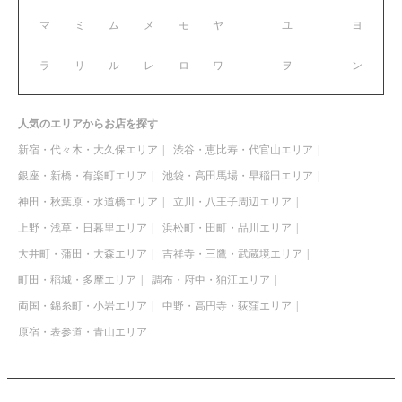
マ
ミ
ム
メ
モ
ヤ
ユ
ヨ
ラ
リ
ル
レ
ロ
ワ
ヲ
ン
人気のエリアからお店を探す
新宿・代々木・大久保エリア
渋谷・恵比寿・代官山エリア
銀座・新橋・有楽町エリア
池袋・高田馬場・早稲田エリア
神田・秋葉原・水道橋エリア
立川・八王子周辺エリア
上野・浅草・日暮里エリア
浜松町・田町・品川エリア
大井町・蒲田・大森エリア
吉祥寺・三鷹・武蔵境エリア
町田・稲城・多摩エリア
調布・府中・狛江エリア
両国・錦糸町・小岩エリア
中野・高円寺・荻窪エリア
原宿・表参道・青山エリア