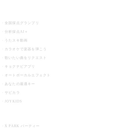
お店でもっと楽しむ
全国採点グランプリ
分析採点AI＋
うたスキ動画
カラオケで楽器を弾こう
歌いたい曲をリクエスト
キョクナビアプリ
オートボーカルエフェクト
あなたの最適キー
サビカラ
JOYKIDS
X PARK
X PARK パーティー