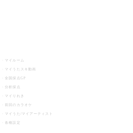
カラオケ店舗検索
全国カラオケ大会
イベント・キャンペーン
うたスキ
マイルーム
マイうたスキ動画
全国採点GP
分析採点
マイりれき
前回のカラオケ
マイうた/マイアーティスト
各種設定