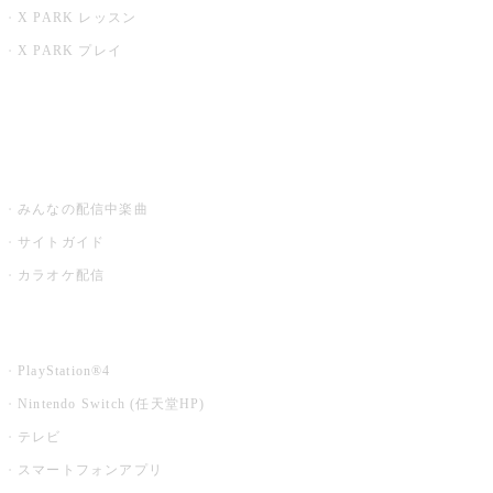
X PARK レッスン
X PARK プレイ
みるハコ
うたスキ ミュージックポスト
みんなの配信中楽曲
サイトガイド
カラオケ配信
家庭用カラオケ
PlayStation®4
Nintendo Switch (任天堂HP)
テレビ
スマートフォンアプリ