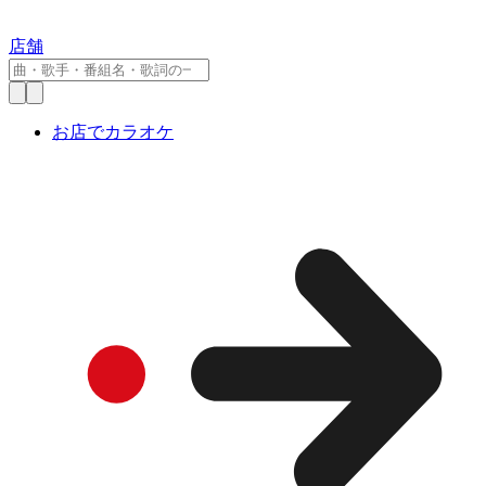
店舗
お店でカラオケ