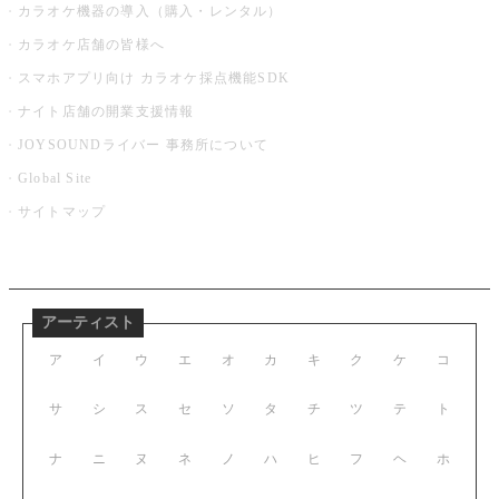
カラオケ機器の導入（購入・レンタル）
カラオケ店舗の皆様へ
スマホアプリ向け カラオケ採点機能SDK
ナイト店舗の開業支援情報
JOYSOUNDライバー 事務所について
Global Site
サイトマップ
アーティスト
ア
イ
ウ
エ
オ
カ
キ
ク
ケ
コ
サ
シ
ス
セ
ソ
タ
チ
ツ
テ
ト
ナ
ニ
ヌ
ネ
ノ
ハ
ヒ
フ
ヘ
ホ