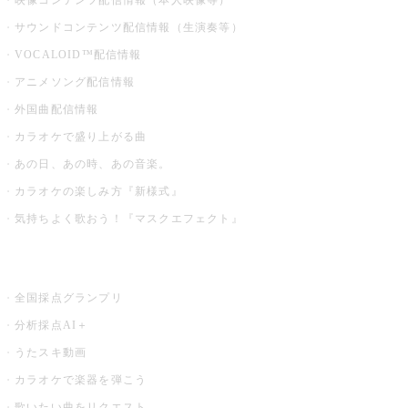
映像コンテンツ配信情報（本人映像等）
サウンドコンテンツ配信情報（生演奏等）
VOCALOID™配信情報
アニメソング配信情報
外国曲配信情報
カラオケで盛り上がる曲
あの日、あの時、あの音楽。
カラオケの楽しみ方『新様式』
気持ちよく歌おう！『マスクエフェクト』
お店でもっと楽しむ
全国採点グランプリ
分析採点AI＋
うたスキ動画
カラオケで楽器を弾こう
歌いたい曲をリクエスト