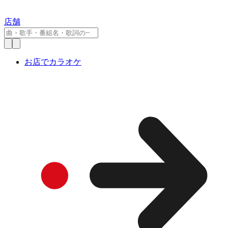
店舗
お店でカラオケ