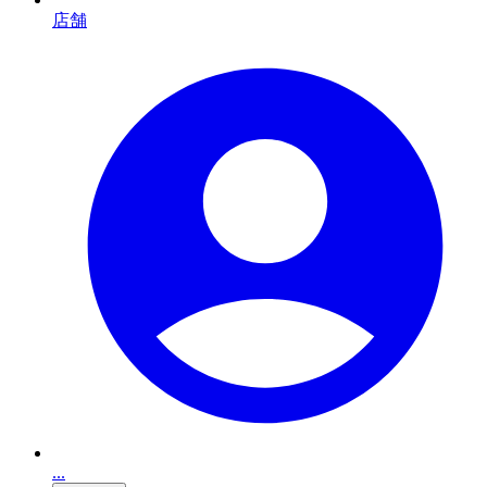
店舗
...