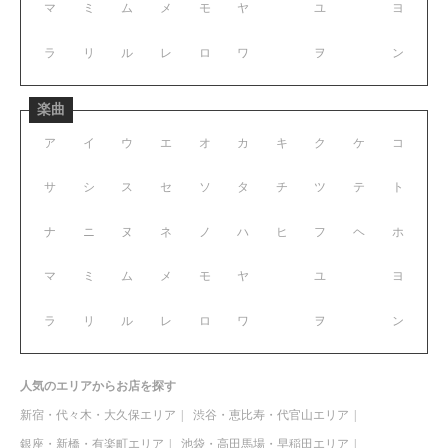
マ
ミ
ム
メ
モ
ヤ
ユ
ヨ
ラ
リ
ル
レ
ロ
ワ
ヲ
ン
楽曲
ア
イ
ウ
エ
オ
カ
キ
ク
ケ
コ
サ
シ
ス
セ
ソ
タ
チ
ツ
テ
ト
ナ
ニ
ヌ
ネ
ノ
ハ
ヒ
フ
ヘ
ホ
マ
ミ
ム
メ
モ
ヤ
ユ
ヨ
ラ
リ
ル
レ
ロ
ワ
ヲ
ン
人気のエリアからお店を探す
新宿・代々木・大久保エリア
渋谷・恵比寿・代官山エリア
銀座・新橋・有楽町エリア
池袋・高田馬場・早稲田エリア