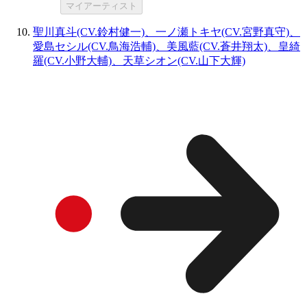
マイアーティスト
聖川真斗(CV.鈴村健一)、一ノ瀬トキヤ(CV.宮野真守)、
愛島セシル(CV.鳥海浩輔)、美風藍(CV.蒼井翔太)、皇綺
羅(CV.小野大輔)、天草シオン(CV.山下大輝)