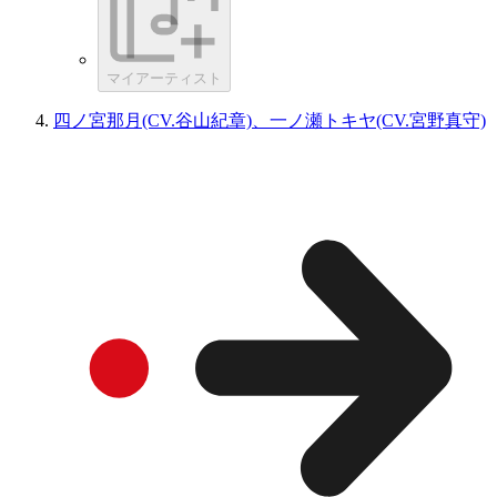
マイアーティスト
四ノ宮那月(CV.谷山紀章)、一ノ瀬トキヤ(CV.宮野真守)