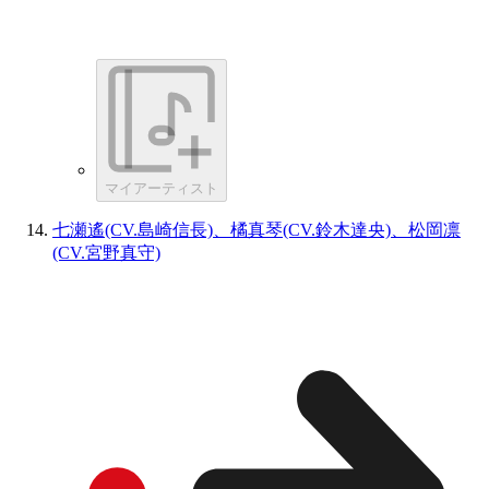
マイアーティスト
七瀬遙(CV.島崎信長)、橘真琴(CV.鈴木達央)、松岡凛
(CV.宮野真守)