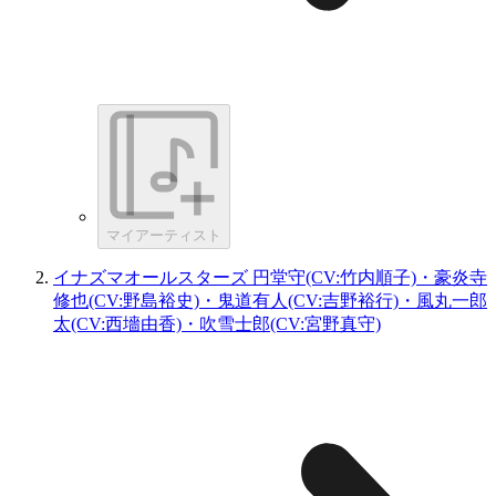
マイアーティスト
イナズマオールスターズ 円堂守(CV:竹内順子)・豪炎寺
修也(CV:野島裕史)・鬼道有人(CV:吉野裕行)・風丸一郎
太(CV:西墻由香)・吹雪士郎(CV:宮野真守)