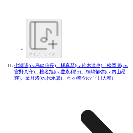
マイアーティスト
七瀬遙(cv.島崎信長)、橘真琴(cv.鈴木達央)、松岡凛(cv.
宮野真守)、椎名旭(cv.豊永利行)、桐嶋郁弥(cv.内山昂
輝)、葉月渚(cv.代永翼)、竜ヶ崎怜(cv.平川大輔)