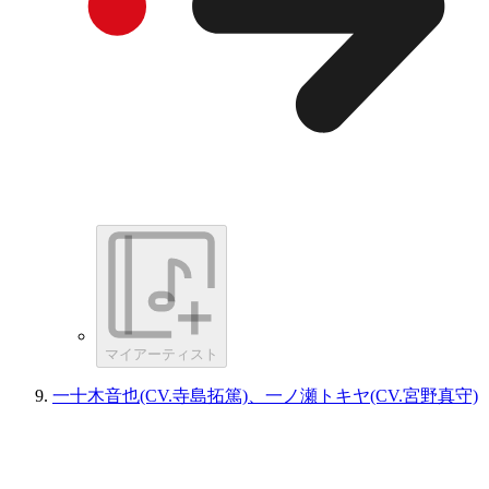
マイアーティスト
一十木音也(CV.寺島拓篤)、一ノ瀬トキヤ(CV.宮野真守)