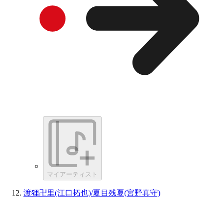
マイアーティスト
渡狸卍里(江口拓也)/夏目残夏(宮野真守)