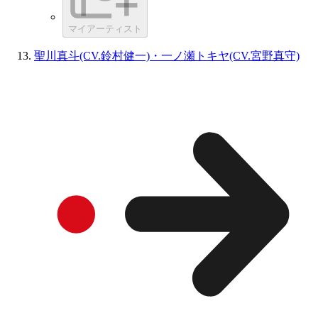
マイアーティスト
聖川真斗(CV.鈴村健一)・一ノ瀬トキヤ(CV.宮野真守)