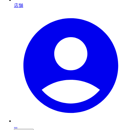
店舗
...