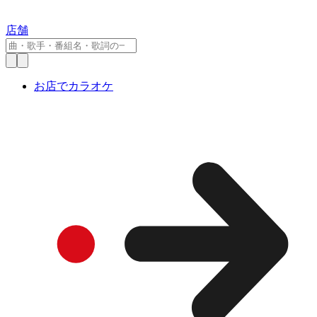
店舗
お店でカラオケ