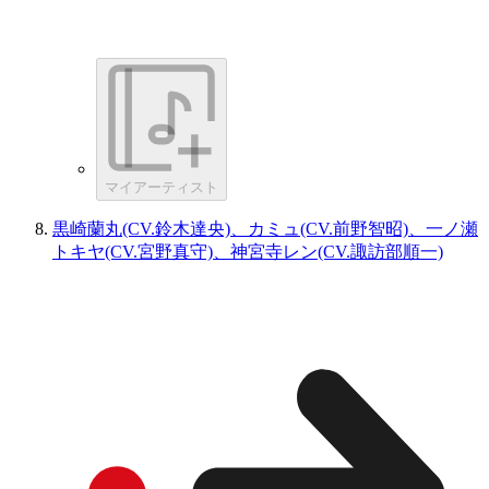
マイアーティスト
黒崎蘭丸(CV.鈴木達央)、カミュ(CV.前野智昭)、一ノ瀬
トキヤ(CV.宮野真守)、神宮寺レン(CV.諏訪部順一)