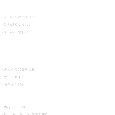
X PARK
X PARK パーティー
X PARK レッスン
X PARK プレイ
みるハコ
うたスキ ミュージックポスト
みんなの配信中楽曲
サイトガイド
カラオケ配信
家庭用カラオケ
PlayStation®4
Nintendo Switch (任天堂HP)