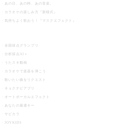
あの日、あの時、あの音楽。
カラオケの楽しみ方『新様式』
気持ちよく歌おう！『マスクエフェクト』
お店でもっと楽しむ
全国採点グランプリ
分析採点AI＋
うたスキ動画
カラオケで楽器を弾こう
歌いたい曲をリクエスト
キョクナビアプリ
オートボーカルエフェクト
あなたの最適キー
サビカラ
JOYKIDS