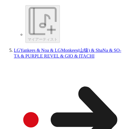
マイアーティスト
LGYankees & Noa & LGMonkees(山猿) & ShaNa & SO-
TA & PURPLE REVEL & GIO & ITACHI