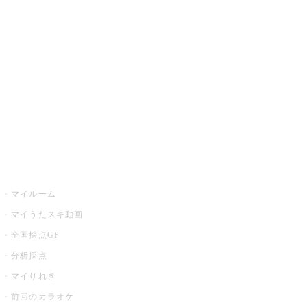
カラオケ楽曲・歌詞検索
カラオケ店舗検索
全国カラオケ大会
イベント・キャンペーン
うたスキ
マイルーム
マイうたスキ動画
全国採点GP
分析採点
マイりれき
前回のカラオケ