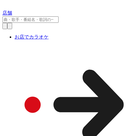
店舗
お店でカラオケ