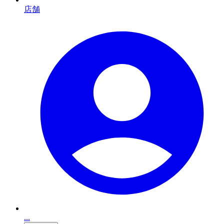
店舗
...