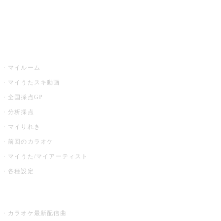
イベント・キャンペーン
うたスキ
マイルーム
マイうたスキ動画
全国採点GP
分析採点
マイりれき
前回のカラオケ
マイうた/マイアーティスト
各種設定
お店でカラオケ
カラオケ最新配信曲