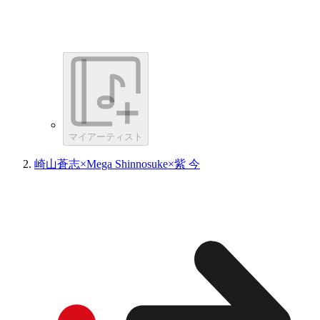
マイアーティスト
崎山蒼志×Mega Shinnosuke×紫 今