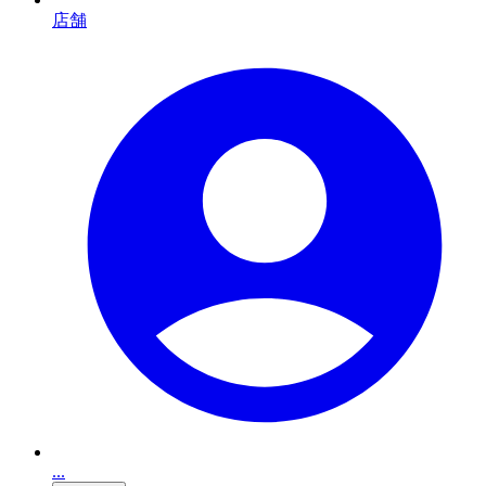
店舗
...