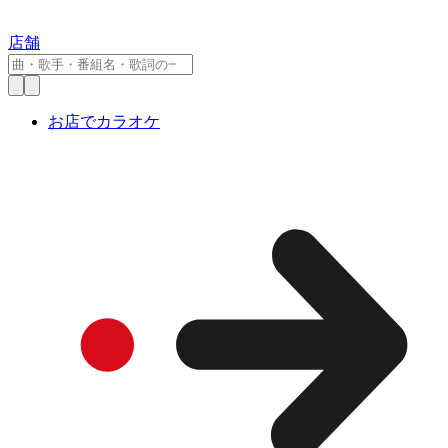
店舗
お店でカラオケ